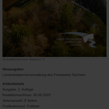
So funktioniert eine Talsperre
©
So
funktioniert
Herausgeber
eine
Landestalsperrenverwaltung des Freistaates Sachsen
Talsperre
Artikeldetails
Ausgabe:
2. Auflage
Redaktionsschluss:
30.09.2025
Seitenanzahl:
8 Seiten
Publikationsart:
Faltblatt