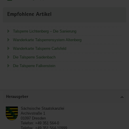
Empfohlene Artikel
Talsperre Lichtenberg – Die Sanierung
Wanderkarte Talsperrensystem Altenberg
Wanderkarte Talsperre Carlsfeld
Die Talsperre Saidenbach
Die Talsperre Falkenstein
Service
Herausgeber
Sächsische Staatskanzlei
Archivstraße 1
01097
Dresden
Telefon:
+49 351 564-0
Telefax:
+49 351 564-10999