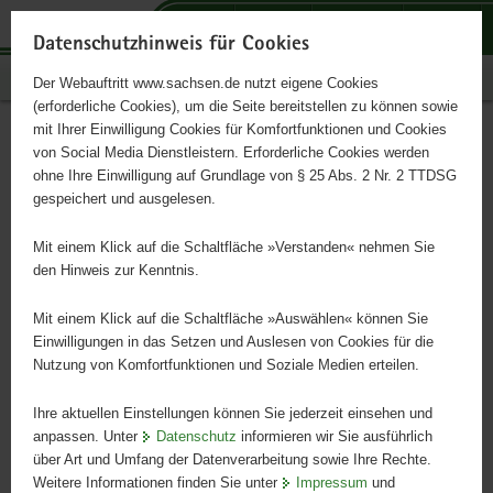
P
P
P
H
S
o
o
o
a
e
Datenschutzhinweis für Cookies
r
r
r
u
r
Publikationen
Der Webauftritt www.sachsen.de nutzt eigene Cookies
t
t
t
p
v
(erforderliche Cookies), um die Seite bereitstellen zu können sowie
a
a
a
t
i
mit Ihrer Einwilligung Cookies für Komfortfunktionen und Cookies
l
l
l
i
c
So funktioniert eine
Hauptinhalt
von Social Media Dienstleistern. Erforderliche Cookies werden
ü
n
t
n
e
ohne Ihre Einwilligung auf Grundlage von § 25 Abs. 2 Nr. 2 TTDSG
Talsperre
b
a
h
h
gespeichert und ausgelesen.
e
v
e
a
r
i
m
l
Mit einem Klick auf die Schaltfläche »Verstanden« nehmen Sie
g
g
e
t
den Hinweis zur Kenntnis.
r
a
n
e
t
Mit einem Klick auf die Schaltfläche »Auswählen« können Sie
i
i
Einwilligungen in das Setzen und Auslesen von Cookies für die
Nutzung von Komfortfunktionen und Soziale Medien erteilen.
f
o
e
n
Ihre aktuellen Einstellungen können Sie jederzeit einsehen und
n
anpassen. Unter
Datenschutz
informieren wir Sie ausführlich
d
über Art und Umfang der Datenverarbeitung sowie Ihre Rechte.
e
Weitere Informationen finden Sie unter
Impressum
und
N