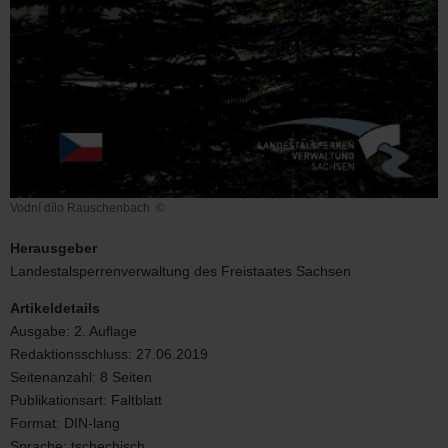
Vodní dílo Rauschenbach
©
Vodní
dílo
Herausgeber
Rauschenbach
Landestalsperrenverwaltung des Freistaates Sachsen
Artikeldetails
Ausgabe:
2. Auflage
Redaktionsschluss:
27.06.2019
Seitenanzahl:
8 Seiten
Publikationsart:
Faltblatt
Format:
DIN-lang
Sprache:
tschechisch