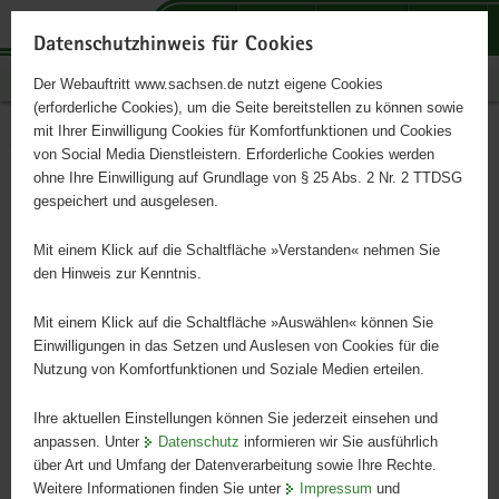
P
P
P
H
S
o
o
o
a
e
Datenschutzhinweis für Cookies
r
r
r
u
r
Publikationen
Der Webauftritt www.sachsen.de nutzt eigene Cookies
t
t
t
p
v
(erforderliche Cookies), um die Seite bereitstellen zu können sowie
a
a
a
t
i
mit Ihrer Einwilligung Cookies für Komfortfunktionen und Cookies
l
l
l
i
c
Vodní dílo Rauschenbach
Hauptinhalt
von Social Media Dienstleistern. Erforderliche Cookies werden
ü
n
t
n
e
ohne Ihre Einwilligung auf Grundlage von § 25 Abs. 2 Nr. 2 TTDSG
b
a
h
h
gespeichert und ausgelesen.
e
v
e
a
r
i
m
l
Mit einem Klick auf die Schaltfläche »Verstanden« nehmen Sie
g
g
e
t
den Hinweis zur Kenntnis.
r
a
n
e
t
Mit einem Klick auf die Schaltfläche »Auswählen« können Sie
i
i
Einwilligungen in das Setzen und Auslesen von Cookies für die
Nutzung von Komfortfunktionen und Soziale Medien erteilen.
f
o
e
n
Ihre aktuellen Einstellungen können Sie jederzeit einsehen und
n
anpassen. Unter
Datenschutz
informieren wir Sie ausführlich
d
über Art und Umfang der Datenverarbeitung sowie Ihre Rechte.
e
Weitere Informationen finden Sie unter
Impressum
und
N