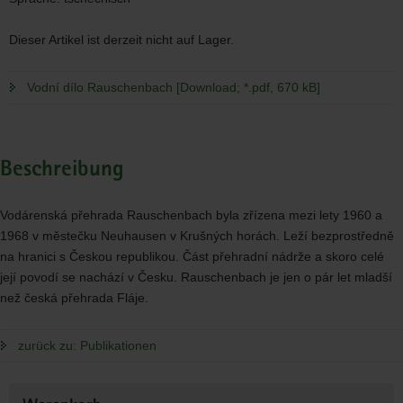
Dieser Artikel ist derzeit nicht auf Lager.
Vodní dílo Rauschenbach [Download; *.pdf, 670 kB]
Beschreibung
Vodárenská přehrada Rauschenbach byla zřízena mezi lety 1960 a
1968 v městečku Neuhausen v Krušných horách. Leží bezprostředně
na hranici s Českou republikou. Část přehradní nádrže a skoro celé
její povodí se nachází v Česku. Rauschenbach je jen o pár let mladší
než česká přehrada Fláje.
zurück zu: Publikationen
Weitere