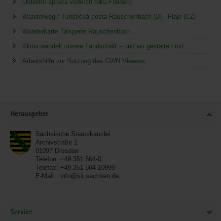
Oblastní správa vodních toků Freiberg
Wanderweg / Turistická cesta Rauschenbach (D) - Fláje (CZ)
Wanderkarte Talsperre Rauschenbach
Klima wandelt unsere Landschaft – und wir gestalten mit.
Arbeitshilfe zur Nutzung des GWN Viewers
Service
Herausgeber
Sächsische Staatskanzlei
Archivstraße 1
01097
Dresden
Telefon:
+49 351 564-0
Telefax:
+49 351 564-10999
E-Mail:
info@sk.sachsen.de
Service