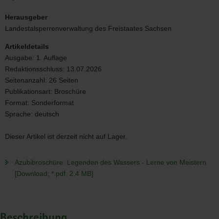
Legenden
des
Herausgeber
Wassers
Landestalsperrenverwaltung des Freistaates Sachsen
-
Lerne
Artikeldetails
von
Ausgabe:
1. Auflage
Meistern
Redaktionsschluss:
13.07.2026
Seitenanzahl:
26 Seiten
Publikationsart:
Broschüre
Format:
Sonderformat
Sprache:
deutsch
Dieser Artikel ist derzeit nicht auf Lager.
Azubibroschüre: Legenden des Wassers - Lerne von Meistern
[Download; *.pdf, 2,4 MB]
Beschreibung