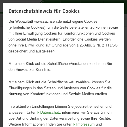
P
P
P
H
S
o
o
o
a
e
Datenschutzhinweis für Cookies
r
r
r
u
r
Publikationen
Der Webauftritt www.sachsen.de nutzt eigene Cookies
t
t
t
p
v
(erforderliche Cookies), um die Seite bereitstellen zu können sowie
a
a
a
t
i
mit Ihrer Einwilligung Cookies für Komfortfunktionen und Cookies
l
l
l
i
c
Legenden des Wassers -
Hauptinhalt
von Social Media Dienstleistern. Erforderliche Cookies werden
ü
n
t
n
e
ohne Ihre Einwilligung auf Grundlage von § 25 Abs. 2 Nr. 2 TTDSG
Lerne von Meistern
b
a
h
h
gespeichert und ausgelesen.
e
v
e
a
r
i
m
l
Mit einem Klick auf die Schaltfläche »Verstanden« nehmen Sie
g
g
e
t
den Hinweis zur Kenntnis.
r
a
n
e
t
Mit einem Klick auf die Schaltfläche »Auswählen« können Sie
i
i
Einwilligungen in das Setzen und Auslesen von Cookies für die
Nutzung von Komfortfunktionen und Soziale Medien erteilen.
f
o
e
n
Ihre aktuellen Einstellungen können Sie jederzeit einsehen und
n
anpassen. Unter
Datenschutz
informieren wir Sie ausführlich
d
über Art und Umfang der Datenverarbeitung sowie Ihre Rechte.
e
Weitere Informationen finden Sie unter
Impressum
und
N