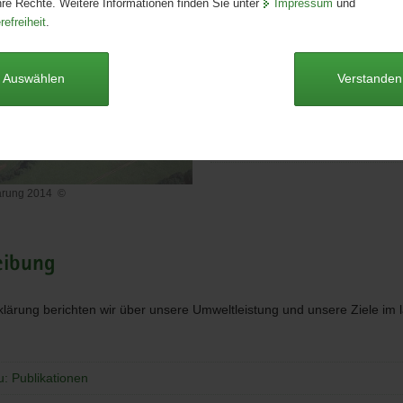
hre Rechte. Weitere Informationen finden Sie unter
Impressum
und
Format:
A4
refreiheit
.
Sprache:
deutsch
Dieser Artikel ist derzeit nicht auf
Auswählen
Verstanden
Umwelterklärung 2014 [Downlo
1,2 MB]
ärung 2014
©
lärung
eibung
rklärung berichten wir über unsere Umweltleistung und unsere Ziele im
u: Publikationen