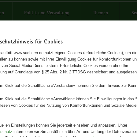
reifende
en
Politik und Verwaltung
Themen
Se
schutzhinweis für Cookies
Schrif
auftritt www.sachsen.de nutzt eigene Cookies (erforderliche Cookies), um die
tellen zu können sowie mit Ihrer Einwilligung Cookies für Komfortfunktionen u
elterklärung 2014
t
 von Social Media Dienstleistern. Erforderliche Cookies werden ohne Ihre
igung auf Grundlage von § 25 Abs. 2 Nr. 2 TTDSG gespeichert und ausgelesen
Herausgeber
em Klick auf die Schaltfläche »Verstanden« nehmen Sie den Hinweis zur Kenn
Staatliche Betriebsgesellschaft f
und Landwirtschaft
em Klick auf die Schaltfläche »Auswählen« können Sie Einwilligungen in das 
lesen von Cookies für die Nutzung von Komfortfunktionen und Soziale Medie
Artikeldetails
Ausgabe:
1. Auflage
Redaktionsschluss:
29.04.2014
tuellen Einstellungen können Sie jederzeit einsehen und anpassen. Unter
Seitenanzahl:
23 Seiten
nschutz
informieren wir Sie ausführlich über Art und Umfang der Datenverarbe
Publikationsart:
Broschüre