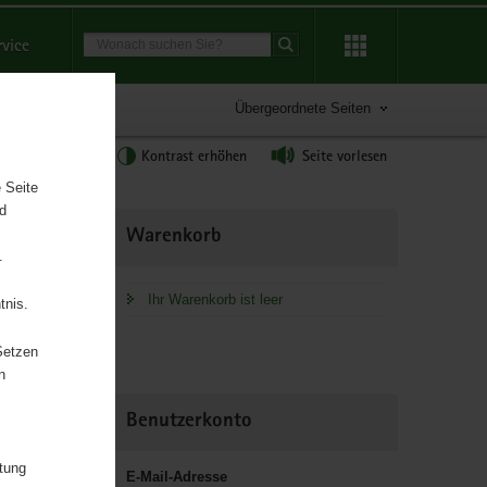
Suchbegriff
rvice
Suche starten
Übergeordnete Seiten
tgröße anpassen
Kontrast erhöhen
Seite vorlesen
 Seite
nd
Weitere
Warenkorb
Information
.
Ihr Warenkorb ist leer
tnis.
ür Umwelt
Setzen
n
Benutzerkonto
itung
E-Mail-Adresse