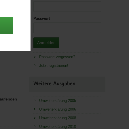
Passwort
 Lager.
ad; *.pdf,
Anmelden
Passwort vergessen?
Jetzt registrieren!
Weitere Ausgaben
 laufenden
Umwelterklärung 2005
Umwelterklärung 2006
Umwelterklärung 2008
Umwelterklärung 2010