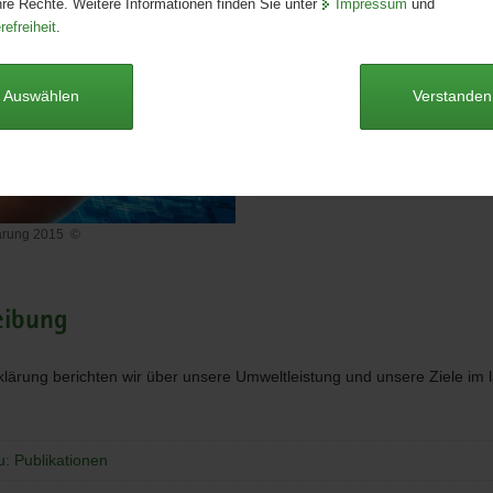
hre Rechte. Weitere Informationen finden Sie unter
Impressum
und
Format:
A4
refreiheit
.
Sprache:
deutsch
Dieser Artikel ist derzeit nicht auf
Auswählen
Verstanden
Umwelterklärung 2015 [Downlo
4,8 MB]
ärung 2015
©
lärung
eibung
rklärung berichten wir über unsere Umweltleistung und unsere Ziele im
u: Publikationen