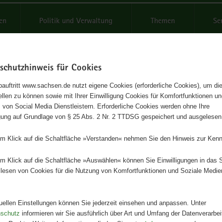
reifende
en
Politik und Verwaltung
Themen
Se
schutzhinweis für Cookies
Schrif
auftritt www.sachsen.de nutzt eigene Cookies (erforderliche Cookies), um die
tellen zu können sowie mit Ihrer Einwilligung Cookies für Komfortfunktionen u
elterklärung 2015
t
 von Social Media Dienstleistern. Erforderliche Cookies werden ohne Ihre
igung auf Grundlage von § 25 Abs. 2 Nr. 2 TTDSG gespeichert und ausgelesen
Herausgeber
em Klick auf die Schaltfläche »Verstanden« nehmen Sie den Hinweis zur Kenn
Staatliche Betriebsgesellschaft f
und Landwirtschaft
em Klick auf die Schaltfläche »Auswählen« können Sie Einwilligungen in das 
lesen von Cookies für die Nutzung von Komfortfunktionen und Soziale Medie
Artikeldetails
Ausgabe:
1. Auflage
Redaktionsschluss:
27.05.2015
tuellen Einstellungen können Sie jederzeit einsehen und anpassen. Unter
Seitenanzahl:
31 Seiten
nschutz
informieren wir Sie ausführlich über Art und Umfang der Datenverarbe
Publikationsart:
Broschüre