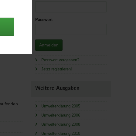
Passwort
 Lager.
ad; *.pdf,
Anmelden
Passwort vergessen?
Jetzt registrieren!
Weitere Ausgaben
 laufenden
Umwelterklärung 2005
Umwelterklärung 2006
Umwelterklärung 2008
Umwelterklärung 2010