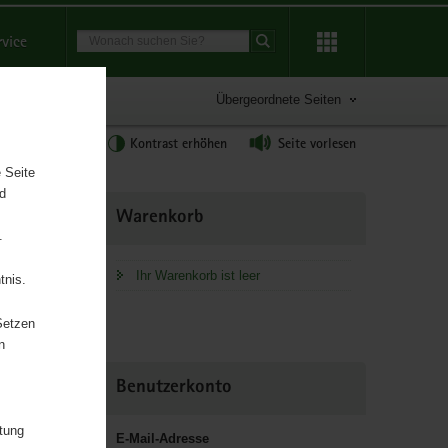
Suchbegriff
rvice
Suche starten
Übergeordnete Seiten
tgröße anpassen
Kontrast erhöhen
Seite vorlesen
 Seite
nd
Weitere
Warenkorb
Information
.
Ihr Warenkorb ist leer
tnis.
ür Umwelt
Setzen
n
Benutzerkonto
itung
E-Mail-Adresse