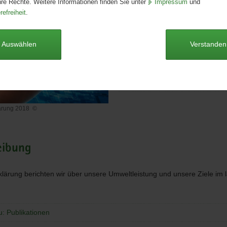
hre Rechte. Weitere Informationen finden Sie unter
Impressum
und
Format:
A4
refreiheit
.
Sprache:
deutsch
Dieser Artikel ist derzeit nicht auf
Auswählen
Verstanden
Umwelterklärung 2018 [Downlo
1,2 MB]
ärung 2018
©
lärung
eibung
rklärung berichten wir über unsere Umweltleistung und unsere Ziele im
u: Publikationen