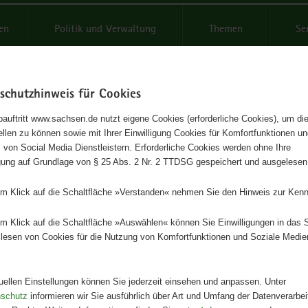
reifende
en
Politik und Verwaltung
Themen
Se
schutzhinweis für Cookies
Schrif
auftritt www.sachsen.de nutzt eigene Cookies (erforderliche Cookies), um die
tellen zu können sowie mit Ihrer Einwilligung Cookies für Komfortfunktionen u
elterklärung 2018
t
 von Social Media Dienstleistern. Erforderliche Cookies werden ohne Ihre
igung auf Grundlage von § 25 Abs. 2 Nr. 2 TTDSG gespeichert und ausgelesen
Herausgeber
em Klick auf die Schaltfläche »Verstanden« nehmen Sie den Hinweis zur Kenn
Staatliche Betriebsgesellschaft f
und Landwirtschaft
em Klick auf die Schaltfläche »Auswählen« können Sie Einwilligungen in das 
lesen von Cookies für die Nutzung von Komfortfunktionen und Soziale Medie
Artikeldetails
Ausgabe:
1. Auflage
Redaktionsschluss:
08.06.2018
tuellen Einstellungen können Sie jederzeit einsehen und anpassen. Unter
Seitenanzahl:
31 Seiten
nschutz
informieren wir Sie ausführlich über Art und Umfang der Datenverarbe
Publikationsart:
Broschüre