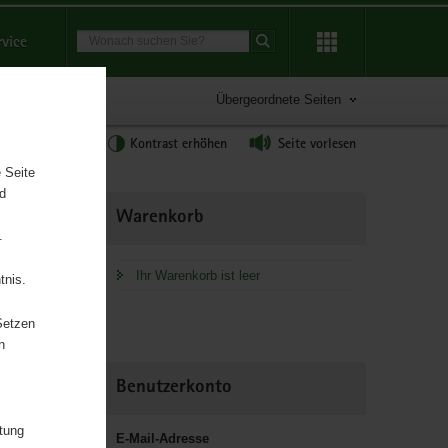
Suchbegriff
rvice
Suche starten
Übergeordnete Seiten
tgröße anpassen
Kontrast erhöhen
Seite vorlesen
 Seite
nd
Weitere
Warenkorb
Information
.
Ihr Warenkorb ist leer
tnis.
ür Umwelt
Setzen
n
Benutzerkonto
itung
E-Mail-Adresse