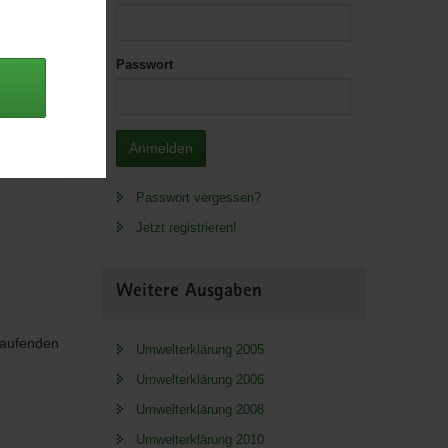
Passwort
 Lager.
ad; *.pdf,
Anmelden
Passwort vergessen?
Jetzt registrieren!
Weitere Ausgaben
 laufenden
Umwelterklärung 2005
Umwelterklärung 2006
Umwelterklärung 2008
Umwelterklärung 2010