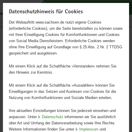
P
P
P
H
S
o
o
o
a
e
Datenschutzhinweis für Cookies
r
r
r
u
r
Publikationen
Der Webauftritt www.sachsen.de nutzt eigene Cookies
t
t
t
p
v
(erforderliche Cookies), um die Seite bereitstellen zu können sowie
a
a
a
t
i
mit Ihrer Einwilligung Cookies für Komfortfunktionen und Cookies
l
l
l
i
c
Bandbreiten regionaler
Hauptinhalt
von Social Media Dienstleistern. Erforderliche Cookies werden
ü
n
t
n
e
ohne Ihre Einwilligung auf Grundlage von § 25 Abs. 2 Nr. 2 TTDSG
Klimaprojektionen für
b
a
h
h
gespeichert und ausgelesen.
e
v
e
a
Sachsen
r
i
m
l
Mit einem Klick auf die Schaltfläche »Verstanden« nehmen Sie
g
g
e
t
den Hinweis zur Kenntnis.
r
a
n
Schriftenreihe, Heft 13/2015
e
t
Mit einem Klick auf die Schaltfläche »Auswählen« können Sie
i
i
Einwilligungen in das Setzen und Auslesen von Cookies für die
Nutzung von Komfortfunktionen und Soziale Medien erteilen.
f
o
e
n
Ihre aktuellen Einstellungen können Sie jederzeit einsehen und
n
anpassen. Unter
Datenschutz
informieren wir Sie ausführlich
d
über Art und Umfang der Datenverarbeitung sowie Ihre Rechte.
e
Weitere Informationen finden Sie unter
Impressum
und
N