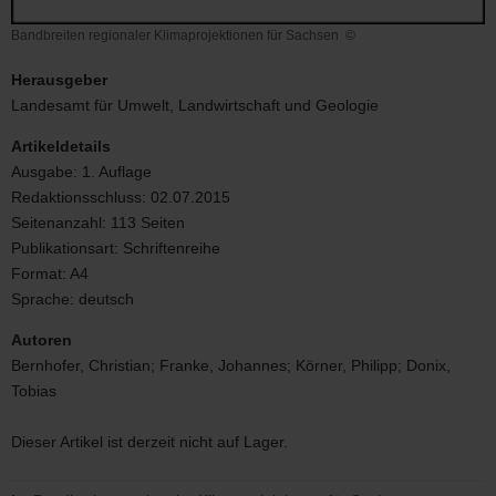
Bandbreiten regionaler Klimaprojektionen für Sachsen
©
Bandbreiten
regionaler
Herausgeber
Klimaprojektionen
Landesamt für Umwelt, Landwirtschaft und Geologie
für
Sachsen
Artikeldetails
Ausgabe:
1. Auflage
Redaktionsschluss:
02.07.2015
Seitenanzahl:
113 Seiten
Publikationsart:
Schriftenreihe
Format:
A4
Sprache:
deutsch
Autoren
Bernhofer, Christian; Franke, Johannes; Körner, Philipp; Donix,
Tobias
Dieser Artikel ist derzeit nicht auf Lager.