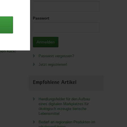
Passwort
 Lager.
Anmelden
en Klick!
Passwort vergessen?
Jetzt registrieren!
Empfohlene Artikel
Handlungsfelder für den Aufbau
eines digitalen Markplatzes für
ökologisch erzeugte tierische
Lebensmittel
Bedarf an regionalen Produkten im
inhabergeführten