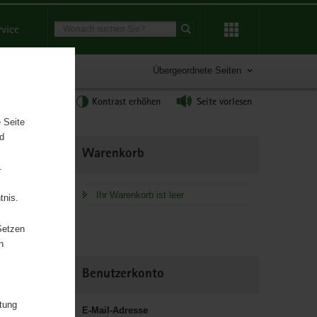
Suchbegriff
rvice
Suche starten
Übergeordnete Seiten
tgröße anpassen
Kontrast erhöhen
Seite vorlesen
 Seite
nd
Weitere
Warenkorb
Information
.
Ihr Warenkorb ist leer
tnis.
Setzen
n
Benutzerkonto
itung
E-Mail-Adresse