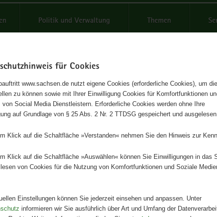
reifende
en
Politik und Verwaltung
Themen
Se
schutzhinweis für Cookies
Schrif
auftritt www.sachsen.de nutzt eigene Cookies (erforderliche Cookies), um die
tellen zu können sowie mit Ihrer Einwilligung Cookies für Komfortfunktionen u
ische Lebensmittel auf einen
t
 von Social Media Dienstleistern. Erforderliche Cookies werden ohne Ihre
igung auf Grundlage von § 25 Abs. 2 Nr. 2 TTDSG gespeichert und ausgelesen
k!
em Klick auf die Schaltfläche »Verstanden« nehmen Sie den Hinweis zur Kenn
Herausgeber
em Klick auf die Schaltfläche »Auswählen« können Sie Einwilligungen in das 
Staatsministerium für Umwelt und
lesen von Cookies für die Nutzung von Komfortfunktionen und Soziale Medie
Landwirtschaft
Artikeldetails
tuellen Einstellungen können Sie jederzeit einsehen und anpassen. Unter
Ausgabe:
2. Auflage
nschutz
informieren wir Sie ausführlich über Art und Umfang der Datenverarbe
Redaktionsschluss:
04.05.2018