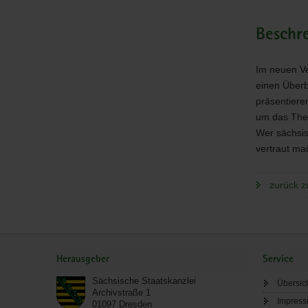
Lebensmit
auf
einen
Beschr
Klick!
Im neuen V
einen Überb
präsentiere
um das The
Wer sächsis
vertraut ma
zurück z
Service
Herausgeber
Service
Sächsische Staatskanzlei
Übersic
Archivstraße 1
Impres
01097
Dresden