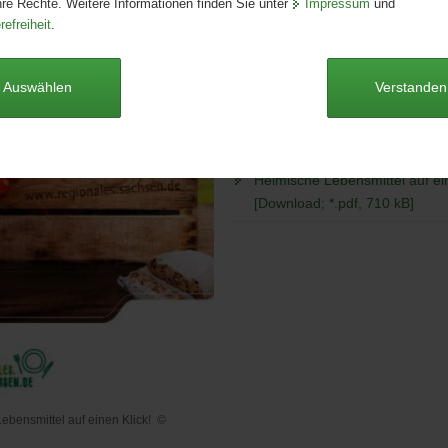
hre Rechte. Weitere Informationen finden Sie unter
Impressum
und
Seitenanzahl:
6 Seiten
refreiheit
.
Publikationsart:
Faltblatt
Format:
DIN-lang
Sprache:
deutsch
Auswählen
Verstanden
Dieser Artikel ist derzeit nicht auf
Heimische Lebensmittel auf ein
[Download; *.pdf, 710 kB]
ebensmittel auf einen Klick!
©