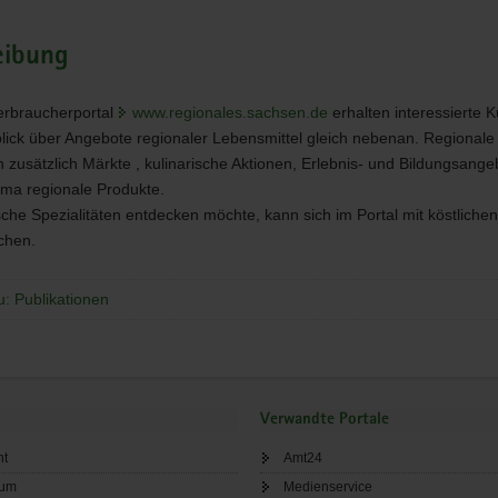
tel
eibung
erbraucherportal
www.regionales.sachsen.de
erhalten interessierte 
lick über Angebote regionaler Lebensmittel gleich nebenan. Regionale I
n zusätzlich Märkte , kulinarische Aktionen, Erlebnis- und Bildungsang
ma regionale Produkte.
che Spezialitäten entdecken möchte, kann sich im Portal mit köstlichen
chen.
u: Publikationen
Verwandte Portale
ht
Amt24
sum
Medienservice