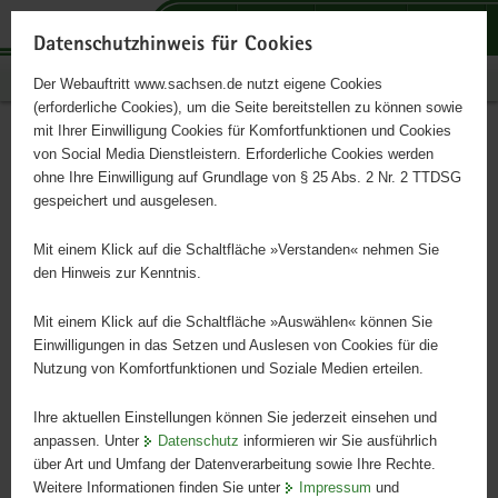
P
P
P
H
S
o
o
o
a
e
Datenschutzhinweis für Cookies
r
r
r
u
r
Publikationen
Der Webauftritt www.sachsen.de nutzt eigene Cookies
t
t
t
p
v
(erforderliche Cookies), um die Seite bereitstellen zu können sowie
a
a
a
t
i
mit Ihrer Einwilligung Cookies für Komfortfunktionen und Cookies
l
l
l
i
c
Leitfaden „Erwartungen an
Hauptinhalt
von Social Media Dienstleistern. Erforderliche Cookies werden
ü
n
t
n
e
ohne Ihre Einwilligung auf Grundlage von § 25 Abs. 2 Nr. 2 TTDSG
regionale Lebensmittel"
b
a
h
h
gespeichert und ausgelesen.
e
v
e
a
r
i
m
l
Mit einem Klick auf die Schaltfläche »Verstanden« nehmen Sie
g
g
e
t
den Hinweis zur Kenntnis.
r
a
n
e
t
Mit einem Klick auf die Schaltfläche »Auswählen« können Sie
i
i
Einwilligungen in das Setzen und Auslesen von Cookies für die
Nutzung von Komfortfunktionen und Soziale Medien erteilen.
f
o
e
n
Ihre aktuellen Einstellungen können Sie jederzeit einsehen und
n
anpassen. Unter
Datenschutz
informieren wir Sie ausführlich
d
über Art und Umfang der Datenverarbeitung sowie Ihre Rechte.
e
Weitere Informationen finden Sie unter
Impressum
und
N