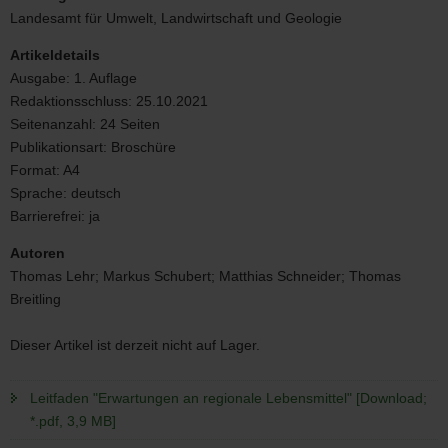
an
Landesamt für Umwelt, Landwirtschaft und Geologie
regionale
Lebensmittel";
Artikeldetails
Foto:
Ausgabe:
1. Auflage
Shutterstock
Redaktionsschluss:
25.10.2021
Seitenanzahl:
24 Seiten
Publikationsart:
Broschüre
Format:
A4
Sprache:
deutsch
Barrierefrei:
ja
Autoren
Thomas Lehr; Markus Schubert; Matthias Schneider; Thomas
Breitling
Dieser Artikel ist derzeit nicht auf Lager.
Leitfaden "Erwartungen an regionale Lebensmittel" [Download;
*.pdf, 3,9 MB]