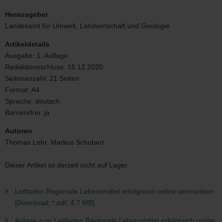
Leitfaden
Regionale
Herausgeber
Lebensmittel
Landesamt für Umwelt, Landwirtschaft und Geologie
erfolgreich
online
Artikeldetails
vermarkten
Ausgabe:
1. Auflage
Redaktionsschluss:
16.12.2020
Seitenanzahl:
21 Seiten
Format:
A4
Sprache:
deutsch
Barrierefrei:
ja
Autoren
Thomas Lehr, Markus Schubert
Dieser Artikel ist derzeit nicht auf Lager.
Leitfaden Regionale Lebensmittel erfolgreich online vermarkten
[Download; *.pdf, 4,7 MB]
Anlage zum Leitfaden Regionale Lebensmittel erfolgreich online