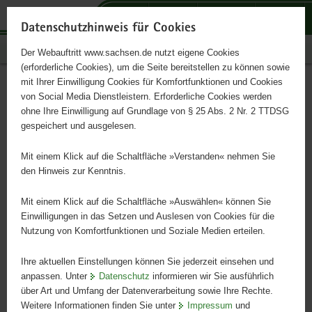
P
P
P
H
S
o
o
o
a
e
Datenschutzhinweis für Cookies
r
r
r
u
r
Publikationen
Der Webauftritt www.sachsen.de nutzt eigene Cookies
t
t
t
p
v
(erforderliche Cookies), um die Seite bereitstellen zu können sowie
a
a
a
t
i
mit Ihrer Einwilligung Cookies für Komfortfunktionen und Cookies
l
l
l
i
c
Leitfaden Regionale
Hauptinhalt
von Social Media Dienstleistern. Erforderliche Cookies werden
ü
n
t
n
e
ohne Ihre Einwilligung auf Grundlage von § 25 Abs. 2 Nr. 2 TTDSG
Lebensmittel erfolgreich
b
a
h
h
gespeichert und ausgelesen.
e
v
e
a
online vermarkten
r
i
m
l
Mit einem Klick auf die Schaltfläche »Verstanden« nehmen Sie
g
g
e
t
den Hinweis zur Kenntnis.
r
a
n
e
t
Mit einem Klick auf die Schaltfläche »Auswählen« können Sie
i
i
Einwilligungen in das Setzen und Auslesen von Cookies für die
Nutzung von Komfortfunktionen und Soziale Medien erteilen.
f
o
e
n
Ihre aktuellen Einstellungen können Sie jederzeit einsehen und
n
anpassen. Unter
Datenschutz
informieren wir Sie ausführlich
d
über Art und Umfang der Datenverarbeitung sowie Ihre Rechte.
e
Weitere Informationen finden Sie unter
Impressum
und
N