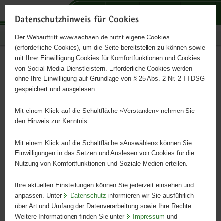
P
P
P
H
S
o
o
o
a
e
Datenschutzhinweis für Cookies
r
r
r
u
r
Publikationen
Der Webauftritt www.sachsen.de nutzt eigene Cookies
t
t
t
p
v
(erforderliche Cookies), um die Seite bereitstellen zu können sowie
a
a
a
t
i
mit Ihrer Einwilligung Cookies für Komfortfunktionen und Cookies
l
l
l
i
c
Bedarf an regionalen
Hauptinhalt
von Social Media Dienstleistern. Erforderliche Cookies werden
ü
n
t
n
e
ohne Ihre Einwilligung auf Grundlage von § 25 Abs. 2 Nr. 2 TTDSG
Produkten im
b
a
h
h
gespeichert und ausgelesen.
e
v
e
a
inhabergeführten
r
i
m
l
Mit einem Klick auf die Schaltfläche »Verstanden« nehmen Sie
g
g
e
t
den Hinweis zur Kenntnis.
Lebensmitteleinzelhandel
r
a
n
e
t
Mit einem Klick auf die Schaltfläche »Auswählen« können Sie
i
i
Einwilligungen in das Setzen und Auslesen von Cookies für die
Befragungsergebnisse
Nutzung von Komfortfunktionen und Soziale Medien erteilen.
f
o
e
n
Ihre aktuellen Einstellungen können Sie jederzeit einsehen und
n
anpassen. Unter
Datenschutz
informieren wir Sie ausführlich
d
über Art und Umfang der Datenverarbeitung sowie Ihre Rechte.
e
Weitere Informationen finden Sie unter
Impressum
und
N