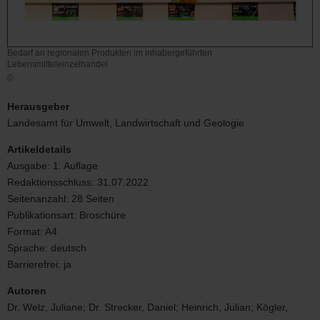
Bedarf an regionalen Produkten im inhabergeführten
Lebensmitteleinzelhandel
©
Bedarf
an
Herausgeber
regionalen
Landesamt für Umwelt, Landwirtschaft und Geologie
Produkten
im
Artikeldetails
inhabergeführten
Ausgabe:
1. Auflage
Lebensmitteleinzelhandel
Redaktionsschluss:
31.07.2022
Seitenanzahl:
28 Seiten
Publikationsart:
Broschüre
Format:
A4
Sprache:
deutsch
Barrierefrei:
ja
Autoren
Dr. Welz, Juliane; Dr. Strecker, Daniel; Heinrich, Julian; Kögler,