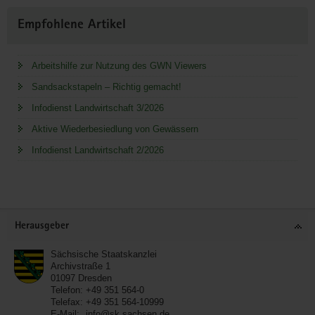
Empfohlene Artikel
Arbeitshilfe zur Nutzung des GWN Viewers
Sandsackstapeln – Richtig gemacht!
Infodienst Landwirtschaft 3/2026
Aktive Wiederbesiedlung von Gewässern
Infodienst Landwirtschaft 2/2026
Service
Herausgeber
Sächsische Staatskanzlei
Archivstraße 1
01097
Dresden
Telefon:
+49 351 564-0
Telefax:
+49 351 564-10999
E-Mail:
info@sk.sachsen.de