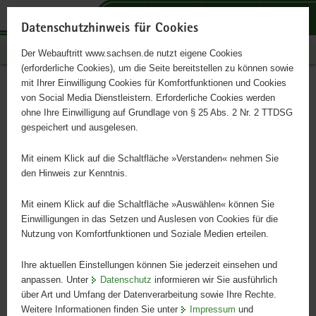
P
P
P
H
S
o
o
o
a
e
Datenschutzhinweis für Cookies
r
r
r
u
r
Publikationen
Der Webauftritt www.sachsen.de nutzt eigene Cookies
t
t
t
p
v
(erforderliche Cookies), um die Seite bereitstellen zu können sowie
a
a
a
t
i
mit Ihrer Einwilligung Cookies für Komfortfunktionen und Cookies
l
l
l
i
c
Seenmorphologie
Hauptinhalt
von Social Media Dienstleistern. Erforderliche Cookies werden
ü
n
t
n
e
ohne Ihre Einwilligung auf Grundlage von § 25 Abs. 2 Nr. 2 TTDSG
b
a
h
h
gespeichert und ausgelesen.
e
v
e
a
r
i
m
l
Mit einem Klick auf die Schaltfläche »Verstanden« nehmen Sie
g
g
e
t
den Hinweis zur Kenntnis.
r
a
n
e
t
Mit einem Klick auf die Schaltfläche »Auswählen« können Sie
i
i
Einwilligungen in das Setzen und Auslesen von Cookies für die
Nutzung von Komfortfunktionen und Soziale Medien erteilen.
f
o
e
n
Ihre aktuellen Einstellungen können Sie jederzeit einsehen und
n
anpassen. Unter
Datenschutz
informieren wir Sie ausführlich
d
über Art und Umfang der Datenverarbeitung sowie Ihre Rechte.
e
Weitere Informationen finden Sie unter
Impressum
und
N