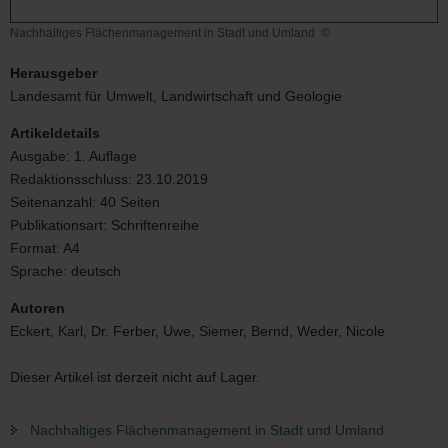
Nachhaltiges Flächenmanagement in Stadt und Umland
©
Nachhaltiges
Flächenmanagement
Herausgeber
in
Landesamt für Umwelt, Landwirtschaft und Geologie
Stadt
und
Artikeldetails
Umland
Ausgabe:
1. Auflage
Redaktionsschluss:
23.10.2019
Seitenanzahl:
40 Seiten
Publikationsart:
Schriftenreihe
Format:
A4
Sprache:
deutsch
Autoren
Eckert, Karl, Dr. Ferber, Uwe, Siemer, Bernd, Weder, Nicole
Dieser Artikel ist derzeit nicht auf Lager.
Nachhaltiges Flächenmanagement in Stadt und Umland