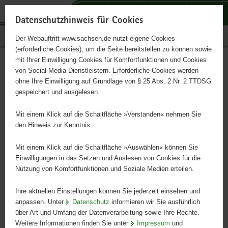
P
P
P
H
S
o
o
o
a
e
Datenschutzhinweis für Cookies
r
r
r
u
r
Publikationen
Der Webauftritt www.sachsen.de nutzt eigene Cookies
t
t
t
p
v
(erforderliche Cookies), um die Seite bereitstellen zu können sowie
a
a
a
t
i
mit Ihrer Einwilligung Cookies für Komfortfunktionen und Cookies
l
l
l
i
c
Nachhaltiges
Hauptinhalt
von Social Media Dienstleistern. Erforderliche Cookies werden
ü
n
t
n
e
ohne Ihre Einwilligung auf Grundlage von § 25 Abs. 2 Nr. 2 TTDSG
Flächenmanagement in
b
a
h
h
gespeichert und ausgelesen.
e
v
e
a
Stadt und Umland
r
i
m
l
Mit einem Klick auf die Schaltfläche »Verstanden« nehmen Sie
g
g
e
t
den Hinweis zur Kenntnis.
r
a
n
Schriftenreihe des LfULG, Heft 12/2019
e
t
Mit einem Klick auf die Schaltfläche »Auswählen« können Sie
i
i
Einwilligungen in das Setzen und Auslesen von Cookies für die
Nutzung von Komfortfunktionen und Soziale Medien erteilen.
f
o
e
n
Ihre aktuellen Einstellungen können Sie jederzeit einsehen und
n
anpassen. Unter
Datenschutz
informieren wir Sie ausführlich
d
über Art und Umfang der Datenverarbeitung sowie Ihre Rechte.
e
Weitere Informationen finden Sie unter
Impressum
und
N