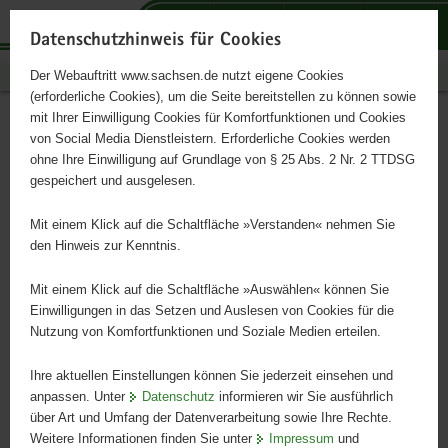
P
P
P
H
S
o
o
o
a
e
Datenschutzhinweis für Cookies
r
r
r
u
r
Publikationen
Der Webauftritt www.sachsen.de nutzt eigene Cookies
t
t
t
p
v
(erforderliche Cookies), um die Seite bereitstellen zu können sowie
a
a
a
t
i
mit Ihrer Einwilligung Cookies für Komfortfunktionen und Cookies
l
l
l
i
c
Situation der
Hauptinhalt
von Social Media Dienstleistern. Erforderliche Cookies werden
ü
n
t
n
e
ohne Ihre Einwilligung auf Grundlage von § 25 Abs. 2 Nr. 2 TTDSG
Bodenbearbeitung in
b
a
h
h
gespeichert und ausgelesen.
e
v
e
a
Sachsen
r
i
m
l
Mit einem Klick auf die Schaltfläche »Verstanden« nehmen Sie
g
g
e
t
den Hinweis zur Kenntnis.
r
a
n
Schriftenreihe des LfULG, Heft 5/2020
e
t
Mit einem Klick auf die Schaltfläche »Auswählen« können Sie
i
i
Einwilligungen in das Setzen und Auslesen von Cookies für die
Nutzung von Komfortfunktionen und Soziale Medien erteilen.
f
o
e
n
Ihre aktuellen Einstellungen können Sie jederzeit einsehen und
n
anpassen. Unter
Datenschutz
informieren wir Sie ausführlich
d
über Art und Umfang der Datenverarbeitung sowie Ihre Rechte.
e
Weitere Informationen finden Sie unter
Impressum
und
N