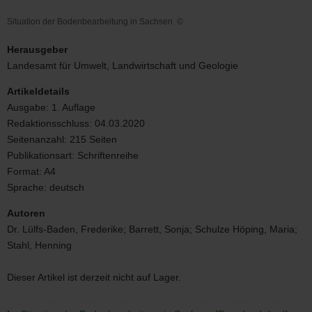
Situation der Bodenbearbeitung in Sachsen
©
Situation
der
Herausgeber
Bodenbearbeitung
Landesamt für Umwelt, Landwirtschaft und Geologie
in
Sachsen
Artikeldetails
Ausgabe:
1. Auflage
Redaktionsschluss:
04.03.2020
Seitenanzahl:
215 Seiten
Publikationsart:
Schriftenreihe
Format:
A4
Sprache:
deutsch
Autoren
Dr. Lülfs-Baden, Frederike; Barrett, Sonja; Schulze Höping, Maria;
Stahl, Henning
Dieser Artikel ist derzeit nicht auf Lager.