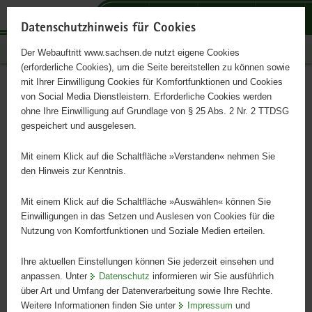
P
P
P
H
S
o
o
o
a
e
Datenschutzhinweis für Cookies
r
r
r
u
r
Publikationen
Der Webauftritt www.sachsen.de nutzt eigene Cookies
t
t
t
p
v
(erforderliche Cookies), um die Seite bereitstellen zu können sowie
a
a
a
t
i
mit Ihrer Einwilligung Cookies für Komfortfunktionen und Cookies
l
l
l
i
c
Innovationsstrategie des
Hauptinhalt
von Social Media Dienstleistern. Erforderliche Cookies werden
ü
n
t
n
e
ohne Ihre Einwilligung auf Grundlage von § 25 Abs. 2 Nr. 2 TTDSG
Freistaates Sachsen
b
a
h
h
gespeichert und ausgelesen.
e
v
e
a
r
i
m
l
Mit einem Klick auf die Schaltfläche »Verstanden« nehmen Sie
Fortschreibung
g
g
e
t
den Hinweis zur Kenntnis.
r
a
n
e
t
Mit einem Klick auf die Schaltfläche »Auswählen« können Sie
i
i
Einwilligungen in das Setzen und Auslesen von Cookies für die
Nutzung von Komfortfunktionen und Soziale Medien erteilen.
f
o
e
n
Ihre aktuellen Einstellungen können Sie jederzeit einsehen und
n
anpassen. Unter
Datenschutz
informieren wir Sie ausführlich
d
über Art und Umfang der Datenverarbeitung sowie Ihre Rechte.
e
Weitere Informationen finden Sie unter
Impressum
und
N