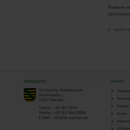
Postkarte m
Sächsischen
zurück z
Service
Herausgeber
Service
Sächsische Staatskanzlei
Übersic
Archivstraße 1
Impres
01097
Dresden
Kontakt
Telefon:
+49 351 564-0
Telefax:
+49 351 564-10999
Suche
E-Mail:
info@sk.sachsen.de
Datensc
FAQ/Bes