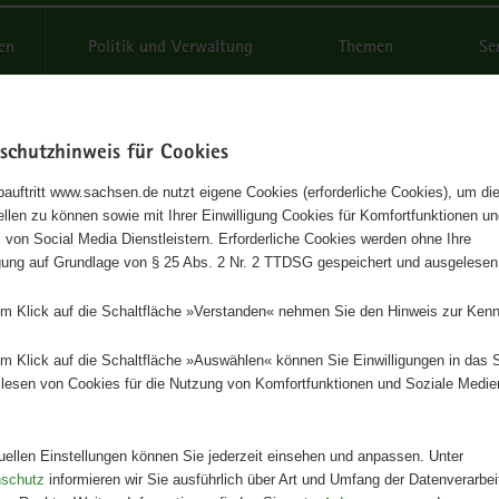
reifende
en
Politik und Verwaltung
Themen
Se
schutzhinweis für Cookies
Schrif
auftritt www.sachsen.de nutzt eigene Cookies (erforderliche Cookies), um die
tellen zu können sowie mit Ihrer Einwilligung Cookies für Komfortfunktionen u
bisch? Na klar." Postkarte
t
 von Social Media Dienstleistern. Erforderliche Cookies werden ohne Ihre
igung auf Grundlage von § 25 Abs. 2 Nr. 2 TTDSG gespeichert und ausgelesen
pagnenmotiv Paar
em Klick auf die Schaltfläche »Verstanden« nehmen Sie den Hinweis zur Kenn
Herausgeber
em Klick auf die Schaltfläche »Auswählen« können Sie Einwilligungen in das 
Sächsisches Staatsministerium fü
lesen von Cookies für die Nutzung von Komfortfunktionen und Soziale Medie
Wissenschaft, Kultur und Tourism
Geschäftsbereich Kultur und Tou
tuellen Einstellungen können Sie jederzeit einsehen und anpassen. Unter
Artikeldetails
nschutz
informieren wir Sie ausführlich über Art und Umfang der Datenverarbe
Redaktionsschluss:
01.07.2020