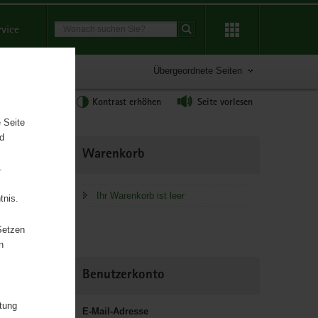
Suchbegriff
rvice
Suche starten
Übergeordnete Seiten
tgröße anpassen
Kontrast erhöhen
Seite vorlesen
 Seite
nd
Weitere
Warenkorb
Information
.
Ihr Warenkorb ist leer
tnis.
Setzen
r
n
us –
rismus
Benutzerkonto
itung
E-Mail-Adresse