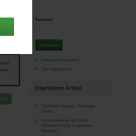
Passwort
Anmelden
Passwort vergessen?
utzer
Jetzt registrieren!
ktion
Empfohlene Artikel
korb
"Sorbisch? Na klar." Postkarte
Ostern
Postkartenreihe »40 Jahre
Wiedereröffnung Semperoper
Dresden«