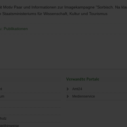
it Motiv Paar und Informationen zur Imagekampagne "Sorbisch. Na kla
 Staatsministeriums für Wissenschaft, Kultur und Tourismus
u: Publikationen
Verwandte Portale
ht
Amt24
sum
Medienservice
hutz
tellhinweise