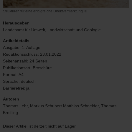
Strukturen für eine erfolgreiche Direktvermarktung
©
Strukturen
für
Herausgeber
eine
Landesamt für Umwelt, Landwirtschaft und Geologie
erfolgreiche
Direktvermarktung
Artikeldetails
Ausgabe:
1. Auflage
Redaktionsschluss:
23.01.2022
Seitenanzahl:
24 Seiten
Publikationsart:
Broschüre
Format:
A4
Sprache:
deutsch
Barrierefrei:
ja
Autoren
Thomas Lehr, Markus Schubert Matthias Schneider, Thomas
Breitling
Dieser Artikel ist derzeit nicht auf Lager.