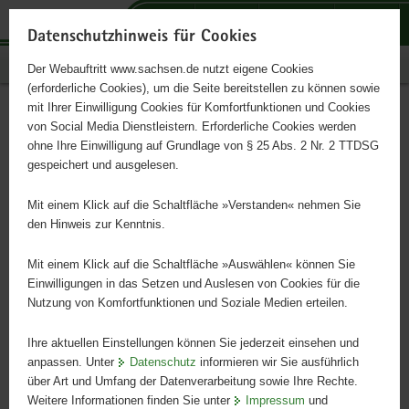
P
P
P
H
S
o
o
o
a
e
Datenschutzhinweis für Cookies
r
r
r
u
r
Publikationen
Der Webauftritt www.sachsen.de nutzt eigene Cookies
t
t
t
p
v
(erforderliche Cookies), um die Seite bereitstellen zu können sowie
a
a
a
t
i
mit Ihrer Einwilligung Cookies für Komfortfunktionen und Cookies
l
l
l
i
c
Strukturen für eine
Hauptinhalt
von Social Media Dienstleistern. Erforderliche Cookies werden
ü
n
t
n
e
ohne Ihre Einwilligung auf Grundlage von § 25 Abs. 2 Nr. 2 TTDSG
erfolgreiche
b
a
h
h
gespeichert und ausgelesen.
e
v
e
a
Direktvermarktung
r
i
m
l
Mit einem Klick auf die Schaltfläche »Verstanden« nehmen Sie
g
g
e
t
den Hinweis zur Kenntnis.
r
a
n
Leitfaden
e
t
Mit einem Klick auf die Schaltfläche »Auswählen« können Sie
i
i
Einwilligungen in das Setzen und Auslesen von Cookies für die
Nutzung von Komfortfunktionen und Soziale Medien erteilen.
f
o
e
n
Ihre aktuellen Einstellungen können Sie jederzeit einsehen und
n
anpassen. Unter
Datenschutz
informieren wir Sie ausführlich
d
über Art und Umfang der Datenverarbeitung sowie Ihre Rechte.
e
Weitere Informationen finden Sie unter
Impressum
und
N