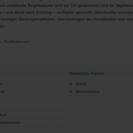
m anfallende Regenwasser wird vor Ort gespeichert und für Vegetatio
 – und damit auch Kühlung – verfügbar gemacht. Gleichzeitig verringe
Lösungen Starkregenabflüsse, Überlastungen der Kanalisation und red
en.
u: Publikationen
Verwandte Portale
ht
Amt24
sum
Medienservice
hutz
tellhinweise