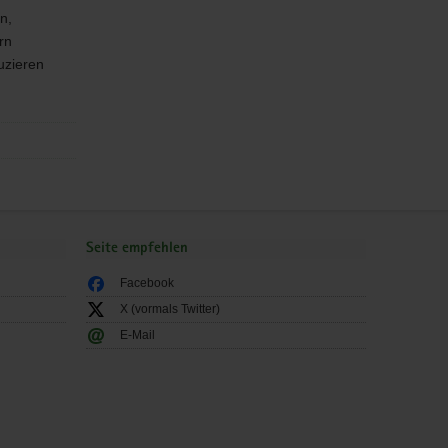
n,
rn
uzieren
Seite empfehlen
Facebook
X (vormals Twitter)
E-Mail