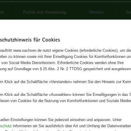
reifende
en
Politik und Verwaltung
Themen
Se
schutzhinweis für Cookies
Schrif
auftritt www.sachsen.de nutzt eigene Cookies (erforderliche Cookies), um die
tellen zu können sowie mit Ihrer Einwilligung Cookies für Komfortfunktionen u
 Umgang mit Regenwasser –
t
 von Social Media Dienstleistern. Erforderliche Cookies werden ohne Ihre
igung auf Grundlage von § 25 Abs. 2 Nr. 2 TTDSG gespeichert und ausgelesen
ource und Gefahr
em Klick auf die Schaltfläche »Verstanden« nehmen Sie den Hinweis zur Kenn
ge Regenwasserbewirtschaftung in Siedlungsgebieten
em Klick auf die Schaltfläche »Auswählen« können Sie Einwilligungen in das 
lesen von Cookies für die Nutzung von Komfortfunktionen und Soziale Medie
Herausgeber
Staatsministerium für Umwelt und
Landwirtschaft
tuellen Einstellungen können Sie jederzeit einsehen und anpassen. Unter
nschutz
informieren wir Sie ausführlich über Art und Umfang der Datenverarbe
Artikeldetails