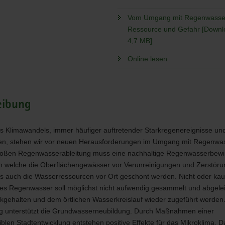
e
Vom Umgang mit Regenwasse
Ressource und Gefahr [Downlo
4,7 MB]
Online lesen
eibung
es Klimawandels, immer häufiger auftretender Starkregenereignisse un
en, stehen wir vor neuen Herausforderungen im Umgang mit Regenwas
bloßen Regenwasserableitung muss eine nachhaltige Regenwasserbewi
ch welche die Oberflächengewässer vor Verunreinigungen und Zerstör
ls auch die Wasserressourcen vor Ort geschont werden. Nicht oder ka
tes Regenwasser soll möglichst nicht aufwendig gesammelt und abgelei
kgehalten und dem örtlichen Wasserkreislauf wieder zugeführt werden.
g unterstützt die Grundwasserneubildung. Durch Maßnahmen einer
blen Stadtentwicklung entstehen positive Effekte für das Mikroklima. D