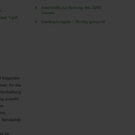
Arbeitshilfe zur Nutzung des GWN
r –
Viewers
ad; *.pdf,
Sandsackstapeln – Richtig gemacht!
d folgender
ser. An die
rtschaftung
ung sowohl
um
tet,
 Verstärkte
as im