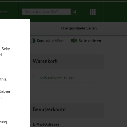
Suchbegriff
rvice
Suche starten
Übergeordnete Seiten
tgröße anpassen
Kontrast erhöhen
Seite vorlesen
 Seite
nd
Weitere
Warenkorb
Information
.
Ihr Warenkorb ist leer
tnis.
Setzen
n
Benutzerkonto
itung
E-Mail-Adresse