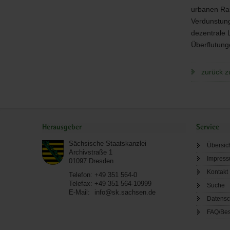
urbanen Rau
Verdunstung
dezentrale 
Überflutung
zurück z
Service
Herausgeber
Service
Sächsische Staatskanzlei
Übersic
Archivstraße 1
Impres
01097
Dresden
Kontakt
Telefon:
+49 351 564-0
Telefax:
+49 351 564-10999
Suche
E-Mail:
info@sk.sachsen.de
Datensc
FAQ/Bes