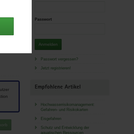
Passwort
Anmelden
Passwort vergessen?
Jetzt registrieren!
Empfohlene Artikel
utzer
ktion
Hochwasserrisikomanagement:
Gefahren- und Risikokarten
Eisgefahren
korb
Schutz und Entwicklung der
aquatischen Ressourcen