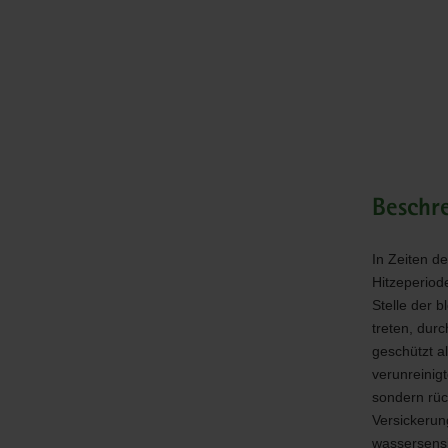
Ressourc
und
Gefahr
Beschr
In Zeiten d
Hitzeperiod
Stelle der 
treten, dur
geschützt a
verunreinig
sondern rüc
Versickerun
wassersensi