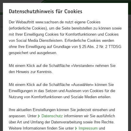
P
P
P
H
S
o
o
o
a
e
Datenschutzhinweis für Cookies
r
r
r
u
r
Publikationen
Der Webauftritt www.sachsen.de nutzt eigene Cookies
t
t
t
p
v
(erforderliche Cookies), um die Seite bereitstellen zu können sowie
a
a
a
t
i
mit Ihrer Einwilligung Cookies für Komfortfunktionen und Cookies
l
l
l
i
c
Sächsischer Agrarbericht
Hauptinhalt
von Social Media Dienstleistern. Erforderliche Cookies werden
ü
n
t
n
e
ohne Ihre Einwilligung auf Grundlage von § 25 Abs. 2 Nr. 2 TTDSG
2000
b
a
h
h
gespeichert und ausgelesen.
e
v
e
a
r
i
m
l
Mit einem Klick auf die Schaltfläche »Verstanden« nehmen Sie
g
g
e
t
den Hinweis zur Kenntnis.
r
a
n
e
t
Mit einem Klick auf die Schaltfläche »Auswählen« können Sie
i
i
Einwilligungen in das Setzen und Auslesen von Cookies für die
Nutzung von Komfortfunktionen und Soziale Medien erteilen.
f
o
e
n
Ihre aktuellen Einstellungen können Sie jederzeit einsehen und
n
anpassen. Unter
Datenschutz
informieren wir Sie ausführlich
d
über Art und Umfang der Datenverarbeitung sowie Ihre Rechte.
e
Weitere Informationen finden Sie unter
Impressum
und
N