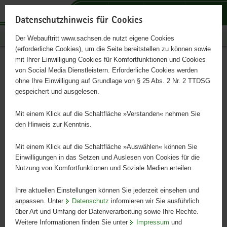
P
P
P
H
S
o
o
o
a
e
Datenschutzhinweis für Cookies
r
r
r
u
r
Publikationen
Der Webauftritt www.sachsen.de nutzt eigene Cookies
t
t
t
p
v
(erforderliche Cookies), um die Seite bereitstellen zu können sowie
a
a
a
t
i
mit Ihrer Einwilligung Cookies für Komfortfunktionen und Cookies
l
l
l
i
c
Sächsischer Agrarbericht
Hauptinhalt
von Social Media Dienstleistern. Erforderliche Cookies werden
ü
n
t
n
e
ohne Ihre Einwilligung auf Grundlage von § 25 Abs. 2 Nr. 2 TTDSG
2005 in Zahlen
b
a
h
h
gespeichert und ausgelesen.
e
v
e
a
r
i
m
l
Mit einem Klick auf die Schaltfläche »Verstanden« nehmen Sie
g
g
e
t
den Hinweis zur Kenntnis.
r
a
n
e
t
Mit einem Klick auf die Schaltfläche »Auswählen« können Sie
i
i
Einwilligungen in das Setzen und Auslesen von Cookies für die
Nutzung von Komfortfunktionen und Soziale Medien erteilen.
f
o
e
n
Ihre aktuellen Einstellungen können Sie jederzeit einsehen und
n
anpassen. Unter
Datenschutz
informieren wir Sie ausführlich
d
über Art und Umfang der Datenverarbeitung sowie Ihre Rechte.
e
Weitere Informationen finden Sie unter
Impressum
und
N