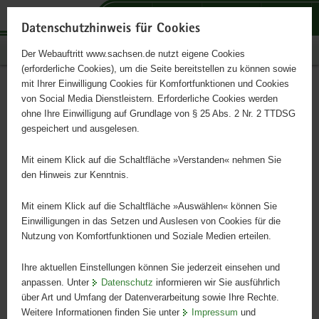
P
P
P
H
S
o
o
o
a
e
Datenschutzhinweis für Cookies
r
r
r
u
r
Publikationen
Der Webauftritt www.sachsen.de nutzt eigene Cookies
t
t
t
p
v
(erforderliche Cookies), um die Seite bereitstellen zu können sowie
a
a
a
t
i
mit Ihrer Einwilligung Cookies für Komfortfunktionen und Cookies
l
l
l
i
c
Agrarbericht in Zahlen 2021
Hauptinhalt
von Social Media Dienstleistern. Erforderliche Cookies werden
ü
n
t
n
e
ohne Ihre Einwilligung auf Grundlage von § 25 Abs. 2 Nr. 2 TTDSG
b
a
h
h
gespeichert und ausgelesen.
e
v
e
a
r
i
m
l
Mit einem Klick auf die Schaltfläche »Verstanden« nehmen Sie
g
g
e
t
den Hinweis zur Kenntnis.
r
a
n
e
t
Mit einem Klick auf die Schaltfläche »Auswählen« können Sie
i
i
Einwilligungen in das Setzen und Auslesen von Cookies für die
Nutzung von Komfortfunktionen und Soziale Medien erteilen.
f
o
e
n
Ihre aktuellen Einstellungen können Sie jederzeit einsehen und
n
anpassen. Unter
Datenschutz
informieren wir Sie ausführlich
d
über Art und Umfang der Datenverarbeitung sowie Ihre Rechte.
e
Weitere Informationen finden Sie unter
Impressum
und
N