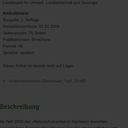
Landesamt für Umwelt, Landwirtschaft und Geologie
Artikeldetails
Ausgabe:
1. Auflage
Redaktionsschluss:
31.01.2004
Seitenanzahl:
76 Seiten
Publikationsart:
Broschüre
Format:
A5
Sprache:
deutsch
Dieser Artikel ist derzeit nicht auf Lager.
Inhaltsverzeichnis [Download; *.pdf, 19 kB]
Beschreibung
Im Heft 2003 der »Naturschutzarbeit in Sachsen« berichten
verschiedene Autoren über Themen aus der ehrenamtlichen und