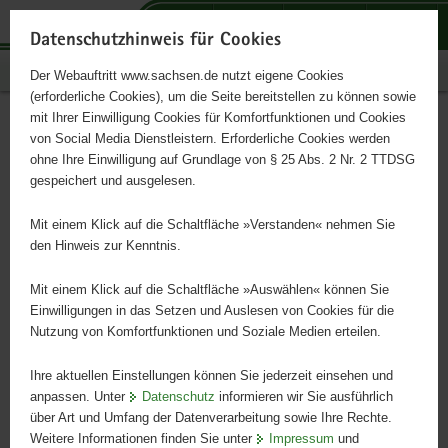
P
P
P
H
S
o
o
o
a
e
Datenschutzhinweis für Cookies
r
r
r
u
r
Publikationen
Der Webauftritt www.sachsen.de nutzt eigene Cookies
t
t
t
p
v
(erforderliche Cookies), um die Seite bereitstellen zu können sowie
a
a
a
t
i
mit Ihrer Einwilligung Cookies für Komfortfunktionen und Cookies
l
l
l
i
c
Naturschutzarbeit in Sachsen
Hauptinhalt
von Social Media Dienstleistern. Erforderliche Cookies werden
ü
n
t
n
e
ohne Ihre Einwilligung auf Grundlage von § 25 Abs. 2 Nr. 2 TTDSG
2003
b
a
h
h
gespeichert und ausgelesen.
e
v
e
a
r
i
m
l
Mit einem Klick auf die Schaltfläche »Verstanden« nehmen Sie
g
g
e
t
den Hinweis zur Kenntnis.
r
a
n
e
t
Mit einem Klick auf die Schaltfläche »Auswählen« können Sie
i
i
Einwilligungen in das Setzen und Auslesen von Cookies für die
Nutzung von Komfortfunktionen und Soziale Medien erteilen.
f
o
e
n
Ihre aktuellen Einstellungen können Sie jederzeit einsehen und
n
anpassen. Unter
Datenschutz
informieren wir Sie ausführlich
d
über Art und Umfang der Datenverarbeitung sowie Ihre Rechte.
e
Weitere Informationen finden Sie unter
Impressum
und
N