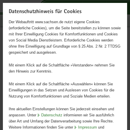
P
P
P
H
S
o
o
o
a
e
Datenschutzhinweis für Cookies
r
r
r
u
r
Publikationen
Der Webauftritt www.sachsen.de nutzt eigene Cookies
t
t
t
p
v
(erforderliche Cookies), um die Seite bereitstellen zu können sowie
a
a
a
t
i
mit Ihrer Einwilligung Cookies für Komfortfunktionen und Cookies
l
l
l
i
c
Naturschutzarbeit in Sachsen
Hauptinhalt
von Social Media Dienstleistern. Erforderliche Cookies werden
ü
n
t
n
e
ohne Ihre Einwilligung auf Grundlage von § 25 Abs. 2 Nr. 2 TTDSG
2021
b
a
h
h
gespeichert und ausgelesen.
e
v
e
a
r
i
m
l
Mit einem Klick auf die Schaltfläche »Verstanden« nehmen Sie
g
g
e
t
den Hinweis zur Kenntnis.
r
a
n
e
t
Mit einem Klick auf die Schaltfläche »Auswählen« können Sie
i
i
Einwilligungen in das Setzen und Auslesen von Cookies für die
Nutzung von Komfortfunktionen und Soziale Medien erteilen.
f
o
e
n
Ihre aktuellen Einstellungen können Sie jederzeit einsehen und
n
anpassen. Unter
Datenschutz
informieren wir Sie ausführlich
d
über Art und Umfang der Datenverarbeitung sowie Ihre Rechte.
e
Weitere Informationen finden Sie unter
Impressum
und
N