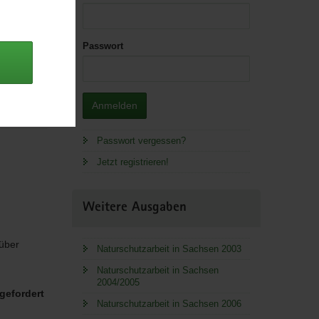
Passwort
 Lager.
*.pdf, 19
Anmelden
Passwort vergessen?
Jetzt registrieren!
Weitere Ausgaben
 über
Naturschutzarbeit in Sachsen 2003
Naturschutzarbeit in Sachsen
2004/2005
gefordert
Naturschutzarbeit in Sachsen 2006