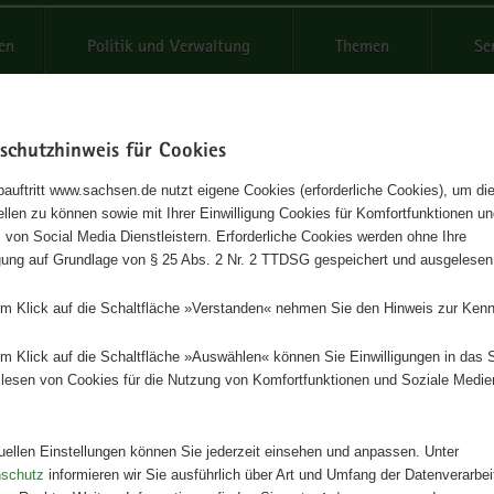
reifende
en
Politik und Verwaltung
Themen
Se
schutzhinweis für Cookies
Schrif
auftritt www.sachsen.de nutzt eigene Cookies (erforderliche Cookies), um die
tellen zu können sowie mit Ihrer Einwilligung Cookies für Komfortfunktionen u
rschutzarbeit in Sachsen 200
t
 von Social Media Dienstleistern. Erforderliche Cookies werden ohne Ihre
igung auf Grundlage von § 25 Abs. 2 Nr. 2 TTDSG gespeichert und ausgelesen
Herausgeber
em Klick auf die Schaltfläche »Verstanden« nehmen Sie den Hinweis zur Kenn
Landesamt für Umwelt, Landwirts
Geologie
em Klick auf die Schaltfläche »Auswählen« können Sie Einwilligungen in das 
lesen von Cookies für die Nutzung von Komfortfunktionen und Soziale Medie
Artikeldetails
Ausgabe:
1. Auflage
Redaktionsschluss:
30.11.2002
tuellen Einstellungen können Sie jederzeit einsehen und anpassen. Unter
Seitenanzahl:
84 Seiten
nschutz
informieren wir Sie ausführlich über Art und Umfang der Datenverarbe
Publikationsart:
Broschüre