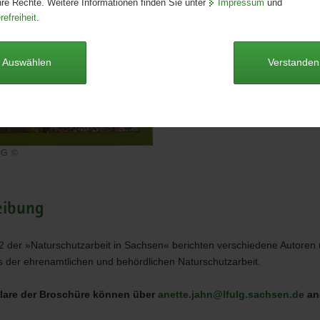
hre Rechte. Weitere Informationen finden Sie unter
Impressum
und
Format:
A5
refreiheit
.
Sprache:
deutsch
Dieser Artikel ist derzeit nicht auf
Auswählen
Verstanden
Inhaltsverzeichnis [Download; 
kB]
JPG
©
eibung
2 der »Naturschutzarbeit in Sachsen« berichten verschiedene Autoren
der ehrenamtlichen und behördlichen Naturschutzarbeit.
lare der Broschüre können über
anette.jahn@lfulg.sachsen.de
an