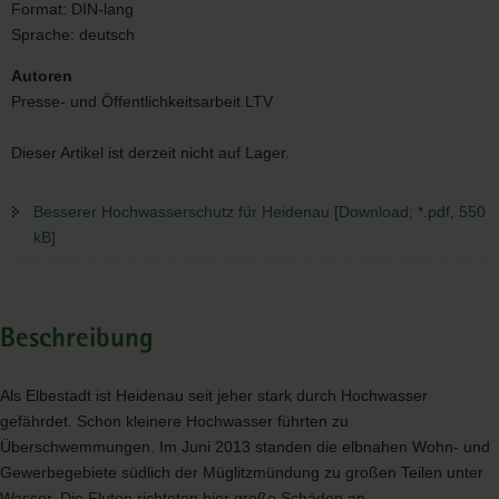
Format:
DIN-lang
Sprache:
deutsch
Autoren
Presse- und Öffentlichkeitsarbeit LTV
Dieser Artikel ist derzeit nicht auf Lager.
Besserer Hochwasserschutz für Heidenau [Download; *.pdf, 550
kB]
Beschreibung
Als Elbestadt ist Heidenau seit jeher stark durch Hochwasser
gefährdet. Schon kleinere Hochwasser führten zu
Überschwemmungen. Im Juni 2013 standen die elbnahen Wohn- und
Gewerbegebiete südlich der Müglitzmündung zu großen Teilen unter
Wasser. Die Fluten richteten hier große Schäden an.