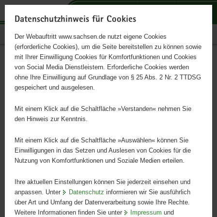
P
P
P
H
S
o
o
o
a
e
Datenschutzhinweis für Cookies
r
r
r
u
r
Publikationen
Der Webauftritt www.sachsen.de nutzt eigene Cookies
t
t
t
p
v
(erforderliche Cookies), um die Seite bereitstellen zu können sowie
a
a
a
t
i
mit Ihrer Einwilligung Cookies für Komfortfunktionen und Cookies
l
l
l
i
c
Besserer Hochwasserschutz
Hauptinhalt
von Social Media Dienstleistern. Erforderliche Cookies werden
ü
n
t
n
e
ohne Ihre Einwilligung auf Grundlage von § 25 Abs. 2 Nr. 2 TTDSG
für Heidenau
b
a
h
h
gespeichert und ausgelesen.
e
v
e
a
r
i
m
l
Mit einem Klick auf die Schaltfläche »Verstanden« nehmen Sie
g
g
e
t
den Hinweis zur Kenntnis.
r
a
n
e
t
Mit einem Klick auf die Schaltfläche »Auswählen« können Sie
i
i
Einwilligungen in das Setzen und Auslesen von Cookies für die
Nutzung von Komfortfunktionen und Soziale Medien erteilen.
f
o
e
n
Ihre aktuellen Einstellungen können Sie jederzeit einsehen und
n
anpassen. Unter
Datenschutz
informieren wir Sie ausführlich
d
über Art und Umfang der Datenverarbeitung sowie Ihre Rechte.
e
Weitere Informationen finden Sie unter
Impressum
und
N