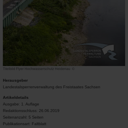
Titelbild Flyer Hochwasserschutz Heidenau
©
Titelbild
Flyer
Herausgeber
Hochwasserschutz
Landestalsperrenverwaltung des Freistaates Sachsen
Heidenau
Artikeldetails
Ausgabe:
1. Auflage
Redaktionsschluss:
26.06.2019
Seitenanzahl:
5 Seiten
Publikationsart:
Faltblatt