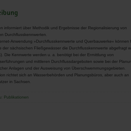
eibung
en informiert über Methodik und Ergebnisse der Regionalisierung von
en Durchflusskennwerten.
ternet-Anwendung »Durchflusskennwerte und Querbauwerke« können fü
e der sächsischen Fließgewässer die Durchflusskennwerte abgefragt 
). Die Kennwerte werden u. a. benötigt bei der Ermittlung von
erführungen und mittleren Durchflussdargeboten sowie bei der Planu
icher Anlagen und der Ausweisung von Überschwemmungsgebieten.
tion richtet sich an Wasserbehörden und Planungsbüros, aber auch an
tzer in Sachsen.
u: Publikationen