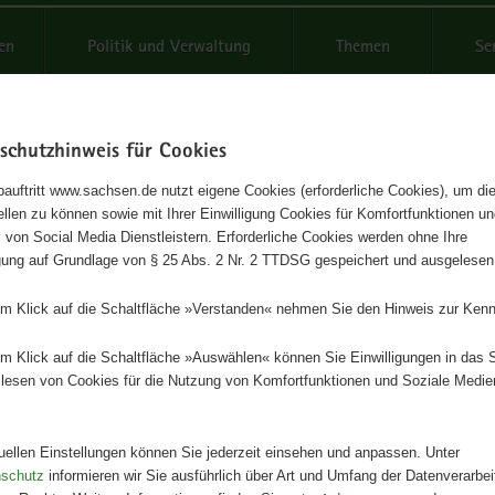
reifende
en
Politik und Verwaltung
Themen
Se
schutzhinweis für Cookies
Schrif
auftritt www.sachsen.de nutzt eigene Cookies (erforderliche Cookies), um die
tellen zu können sowie mit Ihrer Einwilligung Cookies für Komfortfunktionen u
hflusskennwerte und
t
 von Social Media Dienstleistern. Erforderliche Cookies werden ohne Ihre
igung auf Grundlage von § 25 Abs. 2 Nr. 2 TTDSG gespeichert und ausgelesen
rbauwerke
em Klick auf die Schaltfläche »Verstanden« nehmen Sie den Hinweis zur Kenn
eihe des LfULG, Heft 5/2019
em Klick auf die Schaltfläche »Auswählen« können Sie Einwilligungen in das 
lesen von Cookies für die Nutzung von Komfortfunktionen und Soziale Medie
Herausgeber
Landesamt für Umwelt, Landwirts
Geologie
tuellen Einstellungen können Sie jederzeit einsehen und anpassen. Unter
nschutz
informieren wir Sie ausführlich über Art und Umfang der Datenverarbe
Artikeldetails