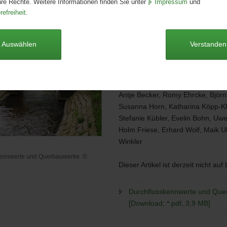
hre Rechte. Weitere Informationen finden Sie unter
Impressum
und
Ausgabe:
1. Auflage
refreiheit
.
Redaktionsschluss:
21.06.2019
Seitenanzahl:
80 Seiten
Publikationsart:
Schriftenreihe
Auswählen
Verstanden
Format:
A4
Sprache:
deutsch
Autoren
Antje Becker, Romy Ehrcke, Björn
Susanna Horn, Katharina Köpp-K
Stefanie Kübler, Evelin Bohn, Uwe
Holm Friese, Erhard Wolf, Maik Ulr
Winkler
kennwerte und Querbauwerke
©
Dieser Artikel ist derzeit nicht auf
skennwerte
erke
Durchflusskennwerte und Qu
[Download; *.pdf, 3,9 MB]