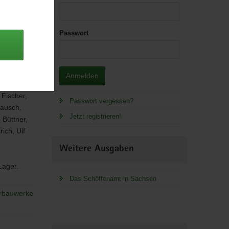
Passwort
Anmelden
 Fischer,
Passwort vergessen?
lausch,
Jetzt registrieren!
 Büttner,
ich, Ulf
Weitere Ausgaben
 Lager.
Das Schöffenamt in Sachsen
erbauwerke