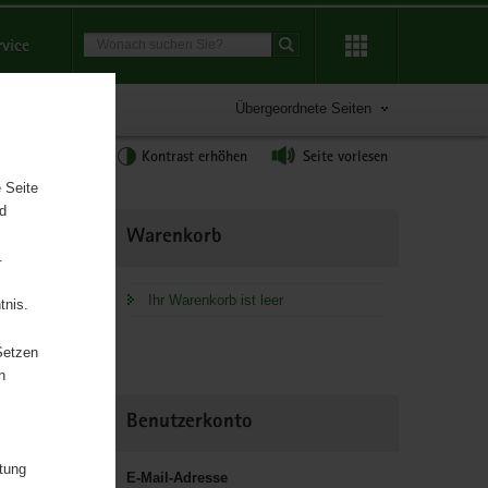
Suchbegriff
rvice
Suche starten
Übergeordnete Seiten
tgröße anpassen
Kontrast erhöhen
Seite vorlesen
 Seite
nd
Weitere
Warenkorb
Information
.
Ihr Warenkorb ist leer
tnis.
Setzen
n
chaft und
Benutzerkonto
itung
E-Mail-Adresse