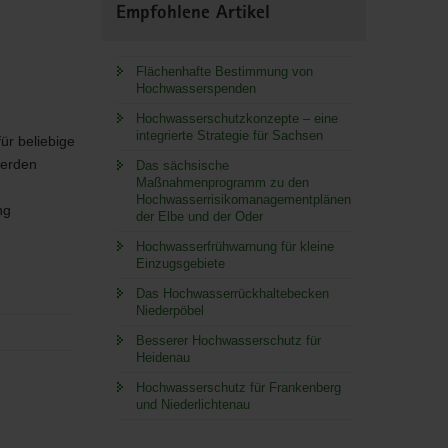
Empfohlene Artikel
Flächenhafte Bestimmung von
Hochwasserspenden
Hochwasserschutzkonzepte – eine
integrierte Strategie für Sachsen
r beliebige
werden
Das sächsische
Maßnahmenprogramm zu den
Hochwasserrisikomanagementplänen
ng
der Elbe und der Oder
Hochwasserfrühwarnung für kleine
Einzugsgebiete
Das Hochwasserrückhaltebecken
Niederpöbel
Besserer Hochwasserschutz für
Heidenau
Hochwasserschutz für Frankenberg
und Niederlichtenau