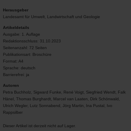
Erdbebenbeobachtung
2019-
Herausgeber
2021
Landesamt für Umwelt, Landwirtschaft und Geologie
Artikeldetails
Ausgabe:
1. Auflage
Redaktionsschluss:
31.10.2023
Seitenanzahl:
72 Seiten
Publikationsart:
Broschüre
Format:
A4
Sprache:
deutsch
Barrierefrei:
ja
Autoren
Petra Buchholz, Sigward Funke, René Voigt, Siegfried Wendt, Falk
Hänel, Thomas Burghardt, Marcel van Laaten, Dirk Schönwald,
Ulrich Wegler, Lutz Sonnabend, Jörg Martin, Ina Pustal, Ivo
Rappsilber
Dieser Artikel ist derzeit nicht auf Lager.