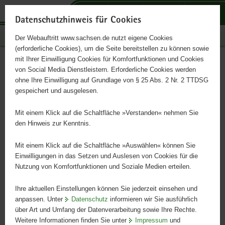
P
P
P
H
S
o
o
o
a
e
Datenschutzhinweis für Cookies
r
r
r
u
r
Publikationen
Der Webauftritt www.sachsen.de nutzt eigene Cookies
t
t
t
p
v
(erforderliche Cookies), um die Seite bereitstellen zu können sowie
a
a
a
t
i
mit Ihrer Einwilligung Cookies für Komfortfunktionen und Cookies
l
l
l
i
c
Erdbebenbeobachtung in
Hauptinhalt
von Social Media Dienstleistern. Erforderliche Cookies werden
ü
n
t
n
e
ohne Ihre Einwilligung auf Grundlage von § 25 Abs. 2 Nr. 2 TTDSG
Mitteldeutschland
b
a
h
h
gespeichert und ausgelesen.
e
v
e
a
r
i
m
l
Mit einem Klick auf die Schaltfläche »Verstanden« nehmen Sie
Dreijahresbericht 2019-2021
g
g
e
t
den Hinweis zur Kenntnis.
r
a
n
e
t
Mit einem Klick auf die Schaltfläche »Auswählen« können Sie
i
i
Einwilligungen in das Setzen und Auslesen von Cookies für die
Nutzung von Komfortfunktionen und Soziale Medien erteilen.
f
o
e
n
Ihre aktuellen Einstellungen können Sie jederzeit einsehen und
n
anpassen. Unter
Datenschutz
informieren wir Sie ausführlich
d
über Art und Umfang der Datenverarbeitung sowie Ihre Rechte.
e
Weitere Informationen finden Sie unter
Impressum
und
N