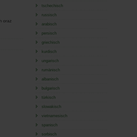
tschechisch
russisch
h oraz
arabisch
persisch
griechisch
kurdisch
ungarisch
rumänisch
albanisch
bulgarisch
türkisch
slowakisch
vietnamesisch
spanisch
sorbisch