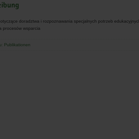
eibung
ania
ch
otyczące doradztwa i rozpoznawania specjalnych potrzeb edukacyjnyc
ych
a procesów wsparcia
ia
u: Publikationen