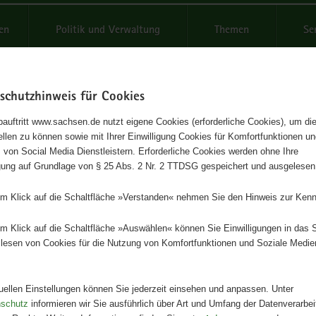
reifende
en
Politik und Verwaltung
Themen
Se
schutzhinweis für Cookies
Schrif
auftritt www.sachsen.de nutzt eigene Cookies (erforderliche Cookies), um die
tellen zu können sowie mit Ihrer Einwilligung Cookies für Komfortfunktionen u
edury dotyczące doradztwa i
t
 von Social Media Dienstleistern. Erforderliche Cookies werden ohne Ihre
igung auf Grundlage von § 25 Abs. 2 Nr. 2 TTDSG gespeichert und ausgelesen
oznawania specjalnych potrzeb
em Klick auf die Schaltfläche »Verstanden« nehmen Sie den Hinweis zur Kenn
acyjnych oraz opracowania
esów wsparcia
em Klick auf die Schaltfläche »Auswählen« können Sie Einwilligungen in das 
lesen von Cookies für die Nutzung von Komfortfunktionen und Soziale Medie
Herausgeber
tuellen Einstellungen können Sie jederzeit einsehen und anpassen. Unter
Landesamt für Schule und Bildun
nschutz
informieren wir Sie ausführlich über Art und Umfang der Datenverarbe