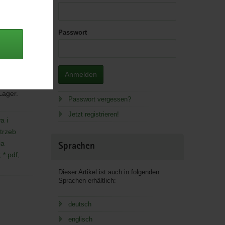
Passwort
Anmelden
 Lager.
Passwort vergessen?
Jetzt registrieren!
a i
trzeb
ia
Sprachen
*.pdf,
Dieser Artikel ist auch in folgenden
Sprachen erhältlich:
deutsch
englisch