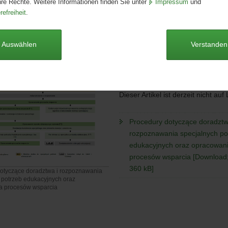
Artikeldetails
hre Rechte. Weitere Informationen finden Sie unter
Impressum
und
refreiheit
.
Ausgabe:
1. Auflage
Redaktionsschluss:
14.06.2023
Seitenanzahl:
1 Seiten
Auswählen
Verstanden
Publikationsart:
Poster/Plakat
Format:
A4
Sprache:
polnisch
Dieser Artikel ist derzeit nicht auf
Procedury dotyczące doradztw
rozpoznawania specjalnych po
edukacyjnych oraz opracowan
procesów wsparcia [Download; 
360 kB]
otyczące doradztwa i rozpoznawania
 potrzeb edukacyjnych oraz
a procesów wsparcia