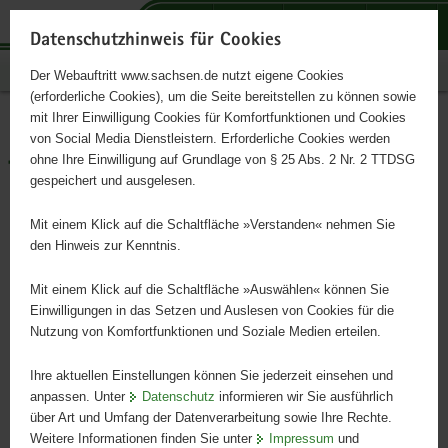
P
P
P
H
S
o
o
o
a
e
Datenschutzhinweis für Cookies
r
r
r
u
r
Publikationen
Der Webauftritt www.sachsen.de nutzt eigene Cookies
t
t
t
p
v
(erforderliche Cookies), um die Seite bereitstellen zu können sowie
a
a
a
t
i
mit Ihrer Einwilligung Cookies für Komfortfunktionen und Cookies
l
l
l
i
c
روند مربوط به مشاوره و
Hauptinhalt
von Social Media Dienstleistern. Erforderliche Cookies werden
ü
n
t
n
e
ohne Ihre Einwilligung auf Grundlage von § 25 Abs. 2 Nr. 2 TTDSG
تشخیص نیاز به پشتیبانی
b
a
h
h
gespeichert und ausgelesen.
e
v
e
a
آموزشی ویژه و همچنین
r
i
m
l
Mit einem Klick auf die Schaltfläche »Verstanden« nehmen Sie
g
g
e
t
den Hinweis zur Kenntnis.
طراحی فرآیندهای پشتیبان
r
a
n
e
t
Mit einem Klick auf die Schaltfläche »Auswählen« können Sie
ی
i
i
Einwilligungen in das Setzen und Auslesen von Cookies für die
Nutzung von Komfortfunktionen und Soziale Medien erteilen.
f
o
e
n
Ihre aktuellen Einstellungen können Sie jederzeit einsehen und
n
anpassen. Unter
Datenschutz
informieren wir Sie ausführlich
d
über Art und Umfang der Datenverarbeitung sowie Ihre Rechte.
e
Weitere Informationen finden Sie unter
Impressum
und
N