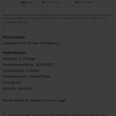
روند مربوط به مشاوره و تشخیص نیاز به پشتیبانی آموزشی ویژه و همچنین طراحی
فرآیندهای پشتیبان ی
©
روند
مربوط
Herausgeber
به
Landesamt für Schule und Bildung
مشاوره
و
Artikeldetails
تشخیص
Ausgabe:
1. Auflage
نیاز
Redaktionsschluss:
14.06.2023
به
پشتیبانی
Seitenanzahl:
1 Seiten
آموزشی
Publikationsart:
Poster/Plakat
ویژه
Format:
A4
و
Sprache:
persisch
همچنین
طراحی
فرآیندهای
Dieser Artikel ist derzeit nicht auf Lager.
پشتیبان
ی
روند مربوط به مشاوره و تشخیص نیاز به پشتیبانی آموزشی ویژه و