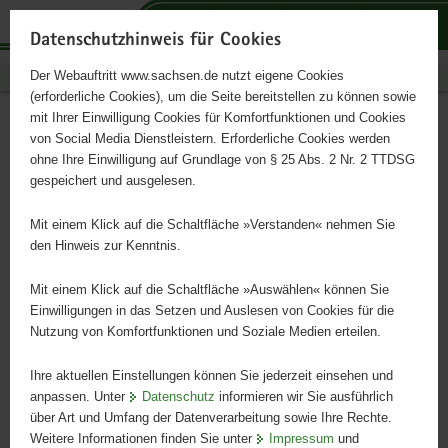
P
P
P
H
S
o
o
o
a
e
Datenschutzhinweis für Cookies
r
r
r
u
r
Publikationen
Der Webauftritt www.sachsen.de nutzt eigene Cookies
t
t
t
p
v
(erforderliche Cookies), um die Seite bereitstellen zu können sowie
a
a
a
t
i
mit Ihrer Einwilligung Cookies für Komfortfunktionen und Cookies
l
l
l
i
c
Proceduri pentru consiliere
Hauptinhalt
von Social Media Dienstleistern. Erforderliche Cookies werden
ü
n
t
n
e
ohne Ihre Einwilligung auf Grundlage von § 25 Abs. 2 Nr. 2 TTDSG
și determinarea nevoilor
b
a
h
h
gespeichert und ausgelesen.
e
v
e
a
educaționale speciale,
r
i
m
l
Mit einem Klick auf die Schaltfläche »Verstanden« nehmen Sie
g
g
e
t
den Hinweis zur Kenntnis.
precum și pentru elaborarea
r
a
n
e
t
Mit einem Klick auf die Schaltfläche »Auswählen« können Sie
proceselor de sprijin
i
i
Einwilligungen in das Setzen und Auslesen von Cookies für die
Nutzung von Komfortfunktionen und Soziale Medien erteilen.
f
o
e
n
Ihre aktuellen Einstellungen können Sie jederzeit einsehen und
n
anpassen. Unter
Datenschutz
informieren wir Sie ausführlich
d
über Art und Umfang der Datenverarbeitung sowie Ihre Rechte.
e
Weitere Informationen finden Sie unter
Impressum
und
N