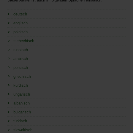
Dieser Artikel ist auch in folgenden Sprachen erhältlich:
deutsch
englisch
polnisch
tschechisch
russisch
arabisch
persisch
griechisch
kurdisch
ungarisch
albanisch
bulgarisch
türkisch
slowakisch