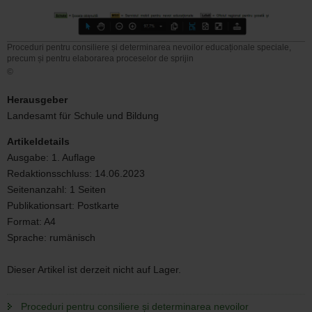
Proceduri pentru consiliere și determinarea nevoilor educaționale speciale,
precum și pentru elaborarea proceselor de sprijin
©
Proceduri
pentru
Herausgeber
consiliere
Landesamt für Schule und Bildung
și
determinarea
Artikeldetails
nevoilor
Ausgabe:
1. Auflage
educaționale
Redaktionsschluss:
14.06.2023
speciale,
precum
Seitenanzahl:
1 Seiten
și
Publikationsart:
Postkarte
pentru
Format:
A4
elaborarea
Sprache:
rumänisch
proceselor
de
sprijin
Dieser Artikel ist derzeit nicht auf Lager.
Proceduri pentru consiliere și determinarea nevoilor