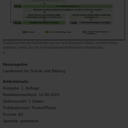
Συμβουλευτική και διαδικασία για τον προσδιορισμό ειδικών εκπαιδευτικών
αναγκών, καθώς και για τη διαμόρφωση διαδικασιών υποστήριξης
©
Συμβουλευτική
και
Herausgeber
διαδικασία
Landesamt für Schule und Bildung
για
τον
Artikeldetails
προσδιορισμό
Ausgabe:
1. Auflage
ειδικών
Redaktionsschluss:
14.06.2023
εκπαιδευτικών
αναγκών,
Seitenanzahl:
1 Seiten
καθώς
Publikationsart:
Poster/Plakat
και
Format:
A4
για
Sprache:
griechisch
τη