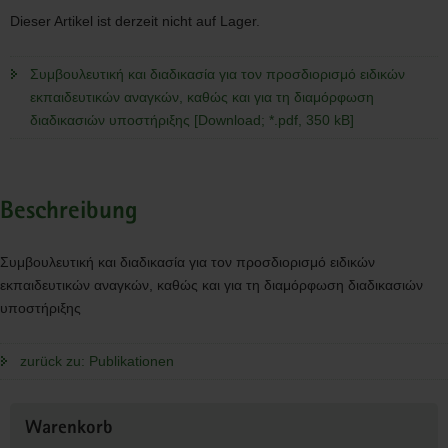
διαμόρφωση
διαδικασιών
Dieser Artikel ist derzeit nicht auf Lager.
υποστήριξης
Συμβουλευτική και διαδικασία για τον προσδιορισμό ειδικών
εκπαιδευτικών αναγκών, καθώς και για τη διαμόρφωση
διαδικασιών υποστήριξης [Download; *.pdf, 350 kB]
Beschreibung
Συμβουλευτική και διαδικασία για τον προσδιορισμό ειδικών
εκπαιδευτικών αναγκών, καθώς και για τη διαμόρφωση διαδικασιών
υποστήριξης
zurück zu: Publikationen
Weitere
Warenkorb
Information