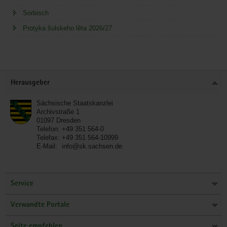
Sorbisch
Protyka šulskeho lěta 2026/27
Service
Herausgeber
Sächsische Staatskanzlei
Archivstraße 1
01097
Dresden
Telefon:
+49 351 564-0
Telefax:
+49 351 564-10999
E-Mail:
info@sk.sachsen.de
Service
Verwandte Portale
Seite empfehlen