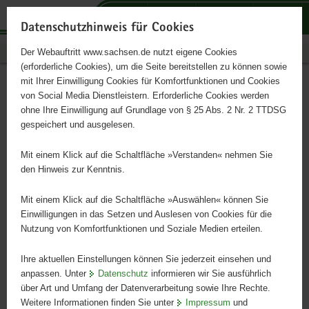
P
P
P
H
S
o
o
o
a
e
Datenschutzhinweis für Cookies
r
r
r
u
r
Publikationen
Der Webauftritt www.sachsen.de nutzt eigene Cookies
t
t
t
p
v
(erforderliche Cookies), um die Seite bereitstellen zu können sowie
a
a
a
t
i
mit Ihrer Einwilligung Cookies für Komfortfunktionen und Cookies
l
l
l
i
c
Συμβουλευτική και
Hauptinhalt
von Social Media Dienstleistern. Erforderliche Cookies werden
ü
n
t
n
e
ohne Ihre Einwilligung auf Grundlage von § 25 Abs. 2 Nr. 2 TTDSG
διαδικασία για τον
b
a
h
h
gespeichert und ausgelesen.
e
v
e
a
προσδιορισμό ειδικών
r
i
m
l
Mit einem Klick auf die Schaltfläche »Verstanden« nehmen Sie
g
g
e
t
den Hinweis zur Kenntnis.
εκπαιδευτικών αναγκών,
r
a
n
e
t
Mit einem Klick auf die Schaltfläche »Auswählen« können Sie
καθώς και για τη
i
i
Einwilligungen in das Setzen und Auslesen von Cookies für die
Nutzung von Komfortfunktionen und Soziale Medien erteilen.
f
o
διαμόρφωση διαδικασιών
e
n
υποστήριξης
Ihre aktuellen Einstellungen können Sie jederzeit einsehen und
n
anpassen. Unter
Datenschutz
informieren wir Sie ausführlich
d
über Art und Umfang der Datenverarbeitung sowie Ihre Rechte.
e
Weitere Informationen finden Sie unter
Impressum
und
N