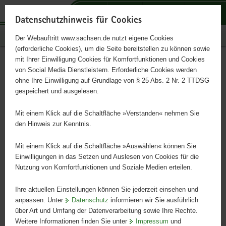
P
P
P
H
S
o
o
o
a
e
Datenschutzhinweis für Cookies
r
r
r
u
r
Publikationen
Der Webauftritt www.sachsen.de nutzt eigene Cookies
t
t
t
p
v
(erforderliche Cookies), um die Seite bereitstellen zu können sowie
a
a
a
t
i
mit Ihrer Einwilligung Cookies für Komfortfunktionen und Cookies
l
l
l
i
c
Erfassung der
Hauptinhalt
von Social Media Dienstleistern. Erforderliche Cookies werden
ü
n
t
n
e
ohne Ihre Einwilligung auf Grundlage von § 25 Abs. 2 Nr. 2 TTDSG
Schadstoffkontamination
b
a
h
h
gespeichert und ausgelesen.
e
v
e
a
von Fischen 2016
r
i
m
l
Mit einem Klick auf die Schaltfläche »Verstanden« nehmen Sie
g
g
e
t
den Hinweis zur Kenntnis.
r
a
n
e
t
Mit einem Klick auf die Schaltfläche »Auswählen« können Sie
i
i
Einwilligungen in das Setzen und Auslesen von Cookies für die
Nutzung von Komfortfunktionen und Soziale Medien erteilen.
f
o
e
n
Ihre aktuellen Einstellungen können Sie jederzeit einsehen und
n
anpassen. Unter
Datenschutz
informieren wir Sie ausführlich
d
über Art und Umfang der Datenverarbeitung sowie Ihre Rechte.
e
Weitere Informationen finden Sie unter
Impressum
und
N