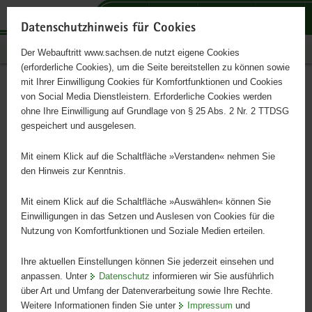
P
P
P
H
S
o
o
o
a
e
Datenschutzhinweis für Cookies
r
r
r
u
r
Publikationen
Der Webauftritt www.sachsen.de nutzt eigene Cookies
t
t
t
p
v
(erforderliche Cookies), um die Seite bereitstellen zu können sowie
a
a
a
t
i
mit Ihrer Einwilligung Cookies für Komfortfunktionen und Cookies
l
l
l
i
c
Waldzustandsbericht 2005
Hauptinhalt
von Social Media Dienstleistern. Erforderliche Cookies werden
ü
n
t
n
e
ohne Ihre Einwilligung auf Grundlage von § 25 Abs. 2 Nr. 2 TTDSG
b
a
h
h
gespeichert und ausgelesen.
e
v
e
a
Daten und Fakten zum Waldzustand
r
i
m
l
Mit einem Klick auf die Schaltfläche »Verstanden« nehmen Sie
g
g
e
t
den Hinweis zur Kenntnis.
r
a
n
e
t
Mit einem Klick auf die Schaltfläche »Auswählen« können Sie
i
i
Einwilligungen in das Setzen und Auslesen von Cookies für die
Nutzung von Komfortfunktionen und Soziale Medien erteilen.
f
o
e
n
Ihre aktuellen Einstellungen können Sie jederzeit einsehen und
n
anpassen. Unter
Datenschutz
informieren wir Sie ausführlich
d
über Art und Umfang der Datenverarbeitung sowie Ihre Rechte.
e
Weitere Informationen finden Sie unter
Impressum
und
N