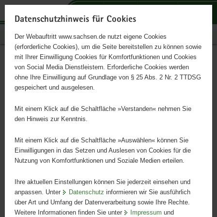
P
P
P
H
S
o
o
o
a
e
Datenschutzhinweis für Cookies
r
r
r
u
r
Publikationen
Der Webauftritt www.sachsen.de nutzt eigene Cookies
t
t
t
p
v
(erforderliche Cookies), um die Seite bereitstellen zu können sowie
a
a
a
t
i
mit Ihrer Einwilligung Cookies für Komfortfunktionen und Cookies
l
l
l
i
c
Waldzustandsbericht 2009
Hauptinhalt
von Social Media Dienstleistern. Erforderliche Cookies werden
ü
n
t
n
e
ohne Ihre Einwilligung auf Grundlage von § 25 Abs. 2 Nr. 2 TTDSG
b
a
h
h
gespeichert und ausgelesen.
e
v
e
a
r
i
m
l
Mit einem Klick auf die Schaltfläche »Verstanden« nehmen Sie
g
g
e
t
den Hinweis zur Kenntnis.
r
a
n
e
t
Mit einem Klick auf die Schaltfläche »Auswählen« können Sie
i
i
Einwilligungen in das Setzen und Auslesen von Cookies für die
Nutzung von Komfortfunktionen und Soziale Medien erteilen.
f
o
e
n
Ihre aktuellen Einstellungen können Sie jederzeit einsehen und
n
anpassen. Unter
Datenschutz
informieren wir Sie ausführlich
d
über Art und Umfang der Datenverarbeitung sowie Ihre Rechte.
e
Weitere Informationen finden Sie unter
Impressum
und
N