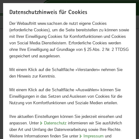
P
P
P
H
S
o
o
o
a
e
Datenschutzhinweis für Cookies
r
r
r
u
r
Publikationen
Der Webauftritt www.sachsen.de nutzt eigene Cookies
t
t
t
p
v
(erforderliche Cookies), um die Seite bereitstellen zu können sowie
a
a
a
t
i
mit Ihrer Einwilligung Cookies für Komfortfunktionen und Cookies
l
l
l
i
c
Waldzustandsbericht 2008
Hauptinhalt
von Social Media Dienstleistern. Erforderliche Cookies werden
ü
n
t
n
e
ohne Ihre Einwilligung auf Grundlage von § 25 Abs. 2 Nr. 2 TTDSG
b
a
h
h
gespeichert und ausgelesen.
e
v
e
a
r
i
m
l
Mit einem Klick auf die Schaltfläche »Verstanden« nehmen Sie
g
g
e
t
den Hinweis zur Kenntnis.
r
a
n
e
t
Mit einem Klick auf die Schaltfläche »Auswählen« können Sie
i
i
Einwilligungen in das Setzen und Auslesen von Cookies für die
Nutzung von Komfortfunktionen und Soziale Medien erteilen.
f
o
e
n
Ihre aktuellen Einstellungen können Sie jederzeit einsehen und
n
anpassen. Unter
Datenschutz
informieren wir Sie ausführlich
d
über Art und Umfang der Datenverarbeitung sowie Ihre Rechte.
e
Weitere Informationen finden Sie unter
Impressum
und
N