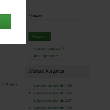
Passwort
 Lager.
wnload;
Anmelden
Passwort vergessen?
Jetzt registrieren!
Weitere Ausgaben
 37 % keine
Waldschadensbericht 1995
Waldschadensbericht 1996
Waldschadensbericht 1997
Waldschadensbericht 1998