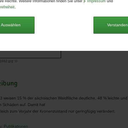
hre Rechte. Weitere Informationen finden Sie unter
Impressum
und
Format:
A4
refreiheit
.
Sprache:
deutsch
Dieser Artikel ist derzeit nicht auf
Auswählen
Verstanden
Waldzustandsbericht 2003 [Do
*.pdf, 9,3 MB]
1882.jpg
©
_1882.jpg
eibung
3 weisen 15 % der sächsischen Waldfläche deutliche, 48 % leichte und
 Schäden auf. Damit hat
gleich zum Vorjahr der Kronenzustand nur geringfügig verändert.
u: Publikationen