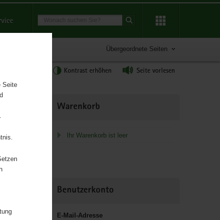
Suchbegriff
rvice
Suche starten
Übergeordnete Seiten
tgröße anpassen
Kontrast erhöhen
Seite vorlesen
 Seite
nd
Weitere
Warenkorb
Information
.
Ihr Warenkorb ist leer
tnis.
Setzen
n
Benutzerkonto
itung
E-Mail-Adresse