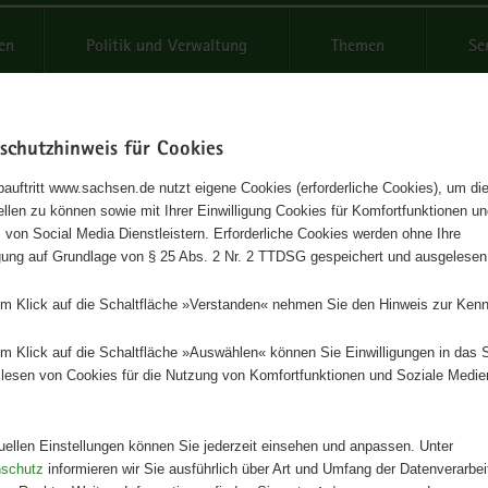
reifende
en
Politik und Verwaltung
Themen
Se
schutzhinweis für Cookies
Schrif
auftritt www.sachsen.de nutzt eigene Cookies (erforderliche Cookies), um die
tellen zu können sowie mit Ihrer Einwilligung Cookies für Komfortfunktionen u
zustandsbericht 2003
t
 von Social Media Dienstleistern. Erforderliche Cookies werden ohne Ihre
igung auf Grundlage von § 25 Abs. 2 Nr. 2 TTDSG gespeichert und ausgelesen
Herausgeber
em Klick auf die Schaltfläche »Verstanden« nehmen Sie den Hinweis zur Kenn
Staatsministerium für Umwelt und
Landwirtschaft
em Klick auf die Schaltfläche »Auswählen« können Sie Einwilligungen in das 
lesen von Cookies für die Nutzung von Komfortfunktionen und Soziale Medie
Artikeldetails
Ausgabe:
1. Auflage
Redaktionsschluss:
30.09.2003
tuellen Einstellungen können Sie jederzeit einsehen und anpassen. Unter
Seitenanzahl:
44 Seiten
nschutz
informieren wir Sie ausführlich über Art und Umfang der Datenverarbe
Publikationsart:
Broschüre