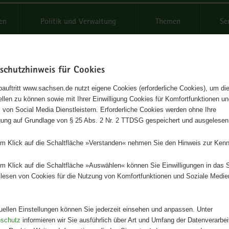
reifende
en
Politik und Verwaltung
Themen
Se
schutzhinweis für Cookies
Schrif
auftritt www.sachsen.de nutzt eigene Cookies (erforderliche Cookies), um die
tellen zu können sowie mit Ihrer Einwilligung Cookies für Komfortfunktionen u
zustandsbericht 1999
t
 von Social Media Dienstleistern. Erforderliche Cookies werden ohne Ihre
igung auf Grundlage von § 25 Abs. 2 Nr. 2 TTDSG gespeichert und ausgelesen
Herausgeber
em Klick auf die Schaltfläche »Verstanden« nehmen Sie den Hinweis zur Kenn
Staatsministerium für Umwelt und
Landwirtschaft
em Klick auf die Schaltfläche »Auswählen« können Sie Einwilligungen in das 
lesen von Cookies für die Nutzung von Komfortfunktionen und Soziale Medie
Artikeldetails
Ausgabe:
4000. Auflage
Redaktionsschluss:
30.09.1999
tuellen Einstellungen können Sie jederzeit einsehen und anpassen. Unter
Seitenanzahl:
60 Seiten
nschutz
informieren wir Sie ausführlich über Art und Umfang der Datenverarbe
Publikationsart:
Broschüre