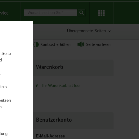
Suchbegriff
rvice
Suche starten
Übergeordnete Seiten
tgröße anpassen
Kontrast erhöhen
Seite vorlesen
 Seite
nd
Weitere
Warenkorb
Information
.
Ihr Warenkorb ist leer
tnis.
Setzen
n
Benutzerkonto
itung
E-Mail-Adresse