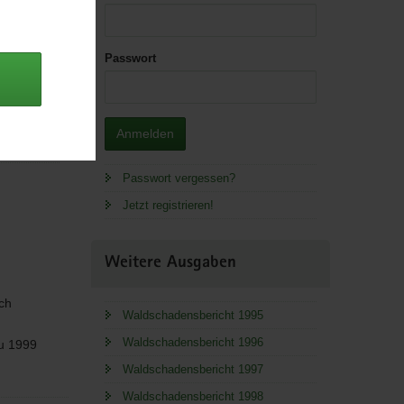
Passwort
 Lager.
wnload;
Anmelden
Passwort vergessen?
Jetzt registrieren!
Weitere Ausgaben
ch
Waldschadensbericht 1995
Waldschadensbericht 1996
au 1999
Waldschadensbericht 1997
Waldschadensbericht 1998