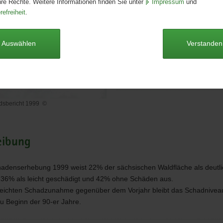
hre Rechte. Weitere Informationen finden Sie unter
Impressum
und
Format:
A4
refreiheit
.
Sprache:
deutsch
Dieser Artikel ist derzeit nicht auf
Auswählen
Verstanden
Waldzustandsbericht 1999 [Do
*.pdf, 16 MB]
dsbericht 1999
©
ndsbericht
eibung
adenserhebung 1999 weist 22% der sächsischen Waldfläche als deutli
 36% als leicht geschädigt und 42% ohne Schäden aus.
 leichten Schadzunahme gegenüber dem Vorjahr bleibt das Schadnive
u Beginn der 90-er Jahre.