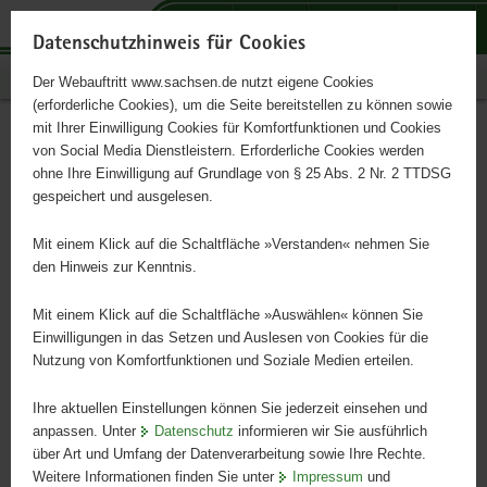
P
P
P
H
S
o
o
o
a
e
Datenschutzhinweis für Cookies
r
r
r
u
r
Publikationen
Der Webauftritt www.sachsen.de nutzt eigene Cookies
t
t
t
p
v
(erforderliche Cookies), um die Seite bereitstellen zu können sowie
a
a
a
t
i
mit Ihrer Einwilligung Cookies für Komfortfunktionen und Cookies
l
l
l
i
c
Waldzustandsbericht 2014
Hauptinhalt
von Social Media Dienstleistern. Erforderliche Cookies werden
ü
n
t
n
e
ohne Ihre Einwilligung auf Grundlage von § 25 Abs. 2 Nr. 2 TTDSG
b
a
h
h
gespeichert und ausgelesen.
e
v
e
a
r
i
m
l
Mit einem Klick auf die Schaltfläche »Verstanden« nehmen Sie
g
g
e
t
den Hinweis zur Kenntnis.
r
a
n
e
t
Mit einem Klick auf die Schaltfläche »Auswählen« können Sie
i
i
Einwilligungen in das Setzen und Auslesen von Cookies für die
Nutzung von Komfortfunktionen und Soziale Medien erteilen.
f
o
e
n
Ihre aktuellen Einstellungen können Sie jederzeit einsehen und
n
anpassen. Unter
Datenschutz
informieren wir Sie ausführlich
d
über Art und Umfang der Datenverarbeitung sowie Ihre Rechte.
e
Weitere Informationen finden Sie unter
Impressum
und
N