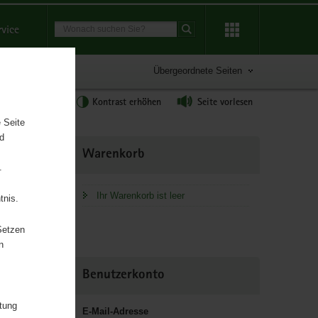
Suchbegriff
rvice
Suche starten
Übergeordnete Seiten
tgröße anpassen
Kontrast erhöhen
Seite vorlesen
 Seite
nd
Weitere
Warenkorb
Information
.
Ihr Warenkorb ist leer
tnis.
Setzen
n
Benutzerkonto
itung
E-Mail-Adresse