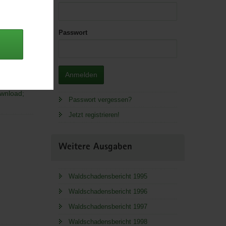
Passwort
 Lager.
Anmelden
wnload;
Passwort vergessen?
Jetzt registrieren!
Weitere Ausgaben
Waldschadensbericht 1995
Waldschadensbericht 1996
Waldschadensbericht 1997
Waldschadensbericht 1998