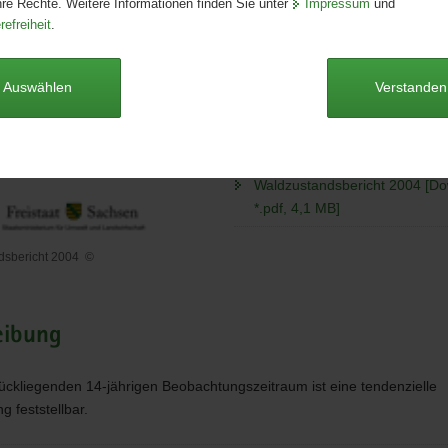
hre Rechte. Weitere Informationen finden Sie unter
Impressum
und
Seitenanzahl:
47 Seiten
refreiheit
.
Publikationsart:
Broschüre
Format:
A4
Sprache:
deutsch
Auswählen
Verstanden
Dieser Artikel ist derzeit nicht auf
Waldzustandsbericht 2004 [Do
*.pdf, 4,1 MB]
dsbericht 2004
©
ndsbericht
eibung
ückliegenden 14-jährigen Beobachtungszeitraum ist eine tendenzielle
 feststellbar.