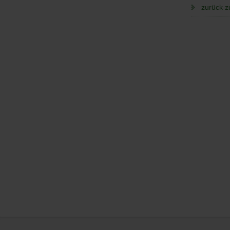
zurück z
Service