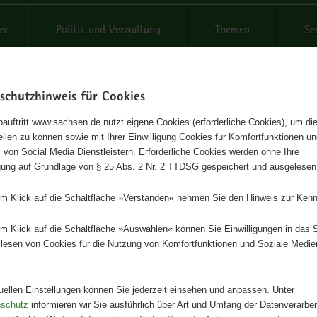
reifende
en
Politik und Verwaltung
Themen
Se
schutzhinweis für Cookies
Schrif
auftritt www.sachsen.de nutzt eigene Cookies (erforderliche Cookies), um die
tellen zu können sowie mit Ihrer Einwilligung Cookies für Komfortfunktionen u
zustandsbericht 2004
t
 von Social Media Dienstleistern. Erforderliche Cookies werden ohne Ihre
igung auf Grundlage von § 25 Abs. 2 Nr. 2 TTDSG gespeichert und ausgelesen
 Fakten zum Waldzustand
em Klick auf die Schaltfläche »Verstanden« nehmen Sie den Hinweis zur Kenn
Herausgeber
em Klick auf die Schaltfläche »Auswählen« können Sie Einwilligungen in das 
Staatsministerium für Umwelt und
lesen von Cookies für die Nutzung von Komfortfunktionen und Soziale Medie
Landwirtschaft
Artikeldetails
tuellen Einstellungen können Sie jederzeit einsehen und anpassen. Unter
Ausgabe:
1. Auflage
nschutz
informieren wir Sie ausführlich über Art und Umfang der Datenverarbe
Redaktionsschluss:
30.09.2004