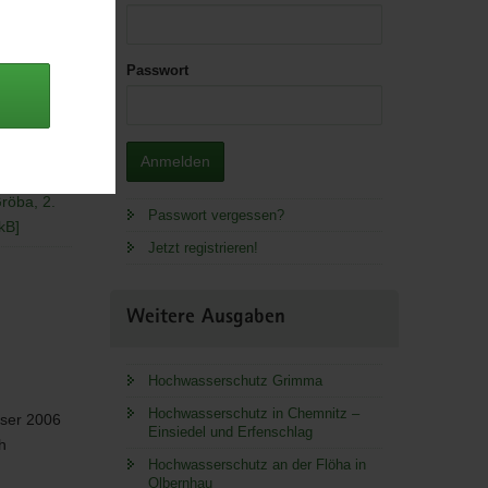
Passwort
 Lager.
Anmelden
röba, 2.
Passwort vergessen?
kB]
Jetzt registrieren!
Weitere Ausgaben
Hochwasserschutz Grimma
Hochwasserschutz in Chemnitz –
ser 2006
Einsiedel und Erfenschlag
h
Hochwasserschutz an der Flöha in
Olbernhau