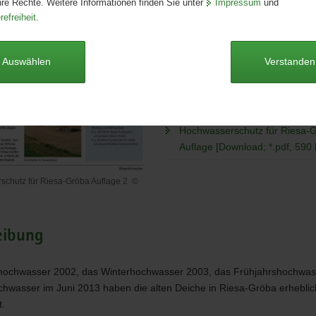
hre Rechte. Weitere Informationen finden Sie unter
Impressum
und
Seitenanzahl:
2 Seiten
refreiheit
.
Publikationsart:
Faltblatt
Format:
A4
Sprache:
deutsch
Auswählen
Verstanden
Dieser Artikel ist derzeit nicht auf
Hochwasserschutz für Riesa-G
Auflage [Download; *.pdf, 590 
schutz für Riesa-Gröba Auflage 2
©
rschutz
eibung
hochwasser 2002, das Winterhochwasser 2003, das Frühjahrshochwas
hwasser im Juni 2013 haben die alten Deiche in Riesa-Gröba erheblic
t.