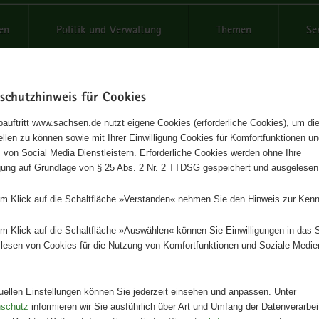
reifende
en
Politik und Verwaltung
Themen
Se
schutzhinweis für Cookies
Schrif
auftritt www.sachsen.de nutzt eigene Cookies (erforderliche Cookies), um die
tellen zu können sowie mit Ihrer Einwilligung Cookies für Komfortfunktionen u
wasserschutz für Riesa-Gröba
t
 von Social Media Dienstleistern. Erforderliche Cookies werden ohne Ihre
igung auf Grundlage von § 25 Abs. 2 Nr. 2 TTDSG gespeichert und ausgelesen
neuerte Auflage
em Klick auf die Schaltfläche »Verstanden« nehmen Sie den Hinweis zur Kenn
Herausgeber
em Klick auf die Schaltfläche »Auswählen« können Sie Einwilligungen in das 
Landestalsperrenverwaltung des
lesen von Cookies für die Nutzung von Komfortfunktionen und Soziale Medie
Freistaates Sachsen
Artikeldetails
tuellen Einstellungen können Sie jederzeit einsehen und anpassen. Unter
Ausgabe:
2. Auflage
nschutz
informieren wir Sie ausführlich über Art und Umfang der Datenverarbe
Redaktionsschluss:
15.05.2017