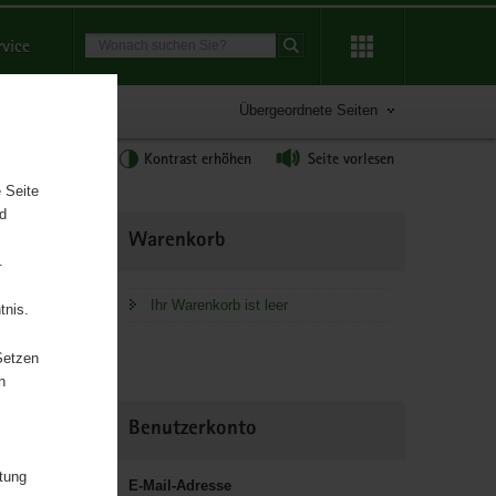
Suchbegriff
rvice
Suche starten
Übergeordnete Seiten
tgröße anpassen
Kontrast erhöhen
Seite vorlesen
 Seite
nd
Weitere
Warenkorb
Information
.
Ihr Warenkorb ist leer
tnis.
Setzen
n
Benutzerkonto
itung
E-Mail-Adresse