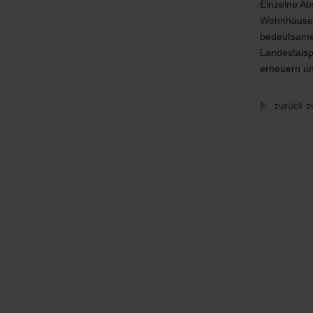
Einzelne Ab
Wohnhäusern
bedeutsame
Landestalsp
erneuern un
zurück z