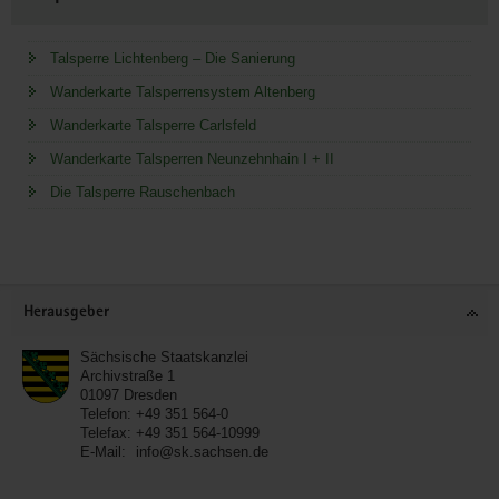
Talsperre Lichtenberg – Die Sanierung
Wanderkarte Talsperrensystem Altenberg
Wanderkarte Talsperre Carlsfeld
Wanderkarte Talsperren Neunzehnhain I + II
Die Talsperre Rauschenbach
Service
Herausgeber
Sächsische Staatskanzlei
Archivstraße 1
01097
Dresden
Telefon:
+49 351 564-0
Telefax:
+49 351 564-10999
E-Mail:
info@sk.sachsen.de