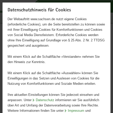
P
P
P
H
S
o
o
o
a
e
Datenschutzhinweis für Cookies
r
r
r
u
r
Publikationen
Der Webauftritt www.sachsen.de nutzt eigene Cookies
t
t
t
p
v
(erforderliche Cookies), um die Seite bereitstellen zu können sowie
a
a
a
t
i
mit Ihrer Einwilligung Cookies für Komfortfunktionen und Cookies
l
l
l
i
c
Die Talsperre Einsiedel
Hauptinhalt
von Social Media Dienstleistern. Erforderliche Cookies werden
ü
n
t
n
e
ohne Ihre Einwilligung auf Grundlage von § 25 Abs. 2 Nr. 2 TTDSG
b
a
h
h
gespeichert und ausgelesen.
e
v
e
a
r
i
m
l
Mit einem Klick auf die Schaltfläche »Verstanden« nehmen Sie
g
g
e
t
den Hinweis zur Kenntnis.
r
a
n
e
t
Mit einem Klick auf die Schaltfläche »Auswählen« können Sie
i
i
Einwilligungen in das Setzen und Auslesen von Cookies für die
Nutzung von Komfortfunktionen und Soziale Medien erteilen.
f
o
e
n
Ihre aktuellen Einstellungen können Sie jederzeit einsehen und
n
anpassen. Unter
Datenschutz
informieren wir Sie ausführlich
d
über Art und Umfang der Datenverarbeitung sowie Ihre Rechte.
e
Weitere Informationen finden Sie unter
Impressum
und
N