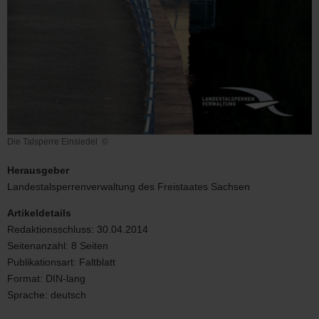
Die Talsperre Einsiedel
©
Die
Talsperre
Herausgeber
Einsiedel
Landestalsperrenverwaltung des Freistaates Sachsen
Artikeldetails
Redaktionsschluss:
30.04.2014
Seitenanzahl:
8 Seiten
Publikationsart:
Faltblatt
Format:
DIN-lang
Sprache:
deutsch