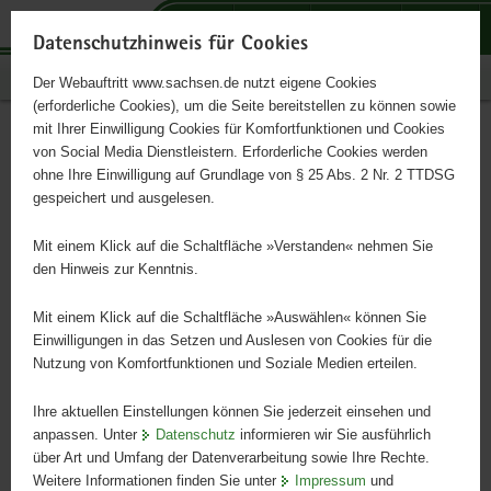
P
P
P
H
S
o
o
o
a
e
Datenschutzhinweis für Cookies
r
r
r
u
r
Publikationen
Der Webauftritt www.sachsen.de nutzt eigene Cookies
t
t
t
p
v
(erforderliche Cookies), um die Seite bereitstellen zu können sowie
a
a
a
t
i
mit Ihrer Einwilligung Cookies für Komfortfunktionen und Cookies
l
l
l
i
c
Sächsisches Archivblatt Heft
Hauptinhalt
von Social Media Dienstleistern. Erforderliche Cookies werden
ü
n
t
n
e
ohne Ihre Einwilligung auf Grundlage von § 25 Abs. 2 Nr. 2 TTDSG
1/2014
b
a
h
h
gespeichert und ausgelesen.
e
v
e
a
r
i
m
l
Mit einem Klick auf die Schaltfläche »Verstanden« nehmen Sie
g
g
e
t
den Hinweis zur Kenntnis.
r
a
n
e
t
Mit einem Klick auf die Schaltfläche »Auswählen« können Sie
i
i
Einwilligungen in das Setzen und Auslesen von Cookies für die
Nutzung von Komfortfunktionen und Soziale Medien erteilen.
f
o
e
n
Ihre aktuellen Einstellungen können Sie jederzeit einsehen und
n
anpassen. Unter
Datenschutz
informieren wir Sie ausführlich
d
über Art und Umfang der Datenverarbeitung sowie Ihre Rechte.
e
Weitere Informationen finden Sie unter
Impressum
und
N