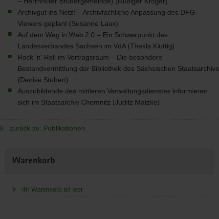
– Herrnhuter Brüdergemeinde) (Rüdiger Kröger)
Archivgut ins Netz! – Archivfachliche Anpassung des
DFG
-
Viewers geplant (Susanne Laux)
Auf dem Weg in Web 2.0 – Ein Schwerpunkt des
Landesverbandes Sachsen im VdA (Thekla Kluttig)
Rock 'n' Roll im Vortragsraum – Die besondere
Bestandvermittlung der Bibliothek des Sächsischen Staatsarchivs
(Denise Stubert)
Auszubildende des mittleren Verwaltungsdienstes informieren
sich im Staatsarchiv Chemnitz (Juditz Matzke)
zurück zu: Publikationen
Weitere
Warenkorb
Information
Ihr Warenkorb ist leer