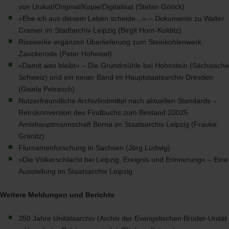
von Unikat/Original/Kopie/Digitalisat (Stefan Gööck)
»Ehe ich aus diesem Leben scheide…« – Dokumente zu Walter
Cramer im Stadtarchiv Leipzig (Birgit Horn-Kolditz)
Risswerke ergänzen Überlieferung zum Steinkohlenwerk
Zauckerode (Peter Hoheisel)
»Damit was bleibt« – Die Grundmühle bei Hohnstein (Sächsische
Schweiz) und ein neuer Band im Hauptstaatsarchiv Dresden
(Gisela Petrasch)
Nutzerfreundliche Archivfindmittel nach aktuellen Standards –
Retrokonversion des Findbuchs zum Bestand 20025
Amtshauptmannschaft Borna im Staatsarchiv Leipzig (Frauke
Gränitz)
Flurnamenforschung in Sachsen (Jörg Ludwig)
»Die Völkerschlacht bei Leipzig. Ereignis und Erinnerung« – Eine
Ausstellung im Staatsarchiv Leipzig
Weitere Meldungen und Berichte
250 Jahre Unitätsarchiv (Archiv der Evangelischen Brüder-Unität