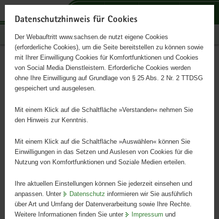
P
P
P
H
S
o
o
o
a
e
Datenschutzhinweis für Cookies
r
r
r
u
r
Publikationen
Der Webauftritt www.sachsen.de nutzt eigene Cookies
t
t
t
p
v
(erforderliche Cookies), um die Seite bereitstellen zu können sowie
a
a
a
t
i
mit Ihrer Einwilligung Cookies für Komfortfunktionen und Cookies
l
l
l
i
c
Sächsisches Archivblatt Heft
Hauptinhalt
von Social Media Dienstleistern. Erforderliche Cookies werden
ü
n
t
n
e
ohne Ihre Einwilligung auf Grundlage von § 25 Abs. 2 Nr. 2 TTDSG
1/2003
b
a
h
h
gespeichert und ausgelesen.
e
v
e
a
r
i
m
l
Mit einem Klick auf die Schaltfläche »Verstanden« nehmen Sie
Mitteilungen der Sächsischen Archivverwaltung
g
g
e
t
den Hinweis zur Kenntnis.
r
a
n
e
t
Mit einem Klick auf die Schaltfläche »Auswählen« können Sie
i
i
Einwilligungen in das Setzen und Auslesen von Cookies für die
Nutzung von Komfortfunktionen und Soziale Medien erteilen.
f
o
e
n
Ihre aktuellen Einstellungen können Sie jederzeit einsehen und
n
anpassen. Unter
Datenschutz
informieren wir Sie ausführlich
d
über Art und Umfang der Datenverarbeitung sowie Ihre Rechte.
e
Weitere Informationen finden Sie unter
Impressum
und
N