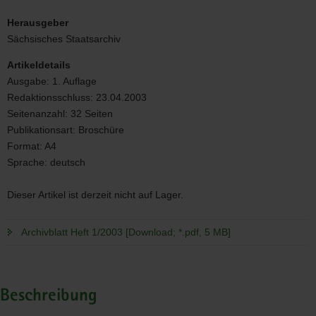
Titelbild
Heft
Herausgeber
1/2003
Sächsisches Staatsarchiv
Artikeldetails
Ausgabe:
1. Auflage
Redaktionsschluss:
23.04.2003
Seitenanzahl:
32 Seiten
Publikationsart:
Broschüre
Format:
A4
Sprache:
deutsch
Dieser Artikel ist derzeit nicht auf Lager.
Archivblatt Heft 1/2003 [Download; *.pdf, 5 MB]
Beschreibung