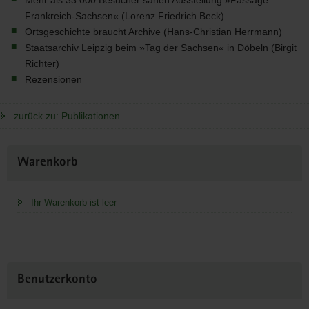
Mehr als 33.000 Besucher sahen Ausstellung »Passage
Frankreich-Sachsen« (Lorenz Friedrich Beck)
Ortsgeschichte braucht Archive (Hans-Christian Herrmann)
Staatsarchiv Leipzig beim »Tag der Sachsen« in Döbeln (Birgit
Richter)
Rezensionen
zurück zu: Publikationen
Weitere
Warenkorb
Information
Ihr Warenkorb ist leer
Benutzerkonto