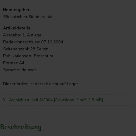
Titelbild
Heft
Herausgeber
2/2004
Sächsisches Staatsarchiv
Artikeldetails
Ausgabe:
1. Auflage
Redaktionsschluss:
07.10.2004
Seitenanzahl:
28 Seiten
Publikationsart:
Broschüre
Format:
A4
Sprache:
deutsch
Dieser Artikel ist derzeit nicht auf Lager.
Archivblatt Heft 2/2004 [Download; *.pdf, 2,8 MB]
Beschreibung