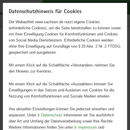
P
P
P
H
S
o
o
o
a
e
Datenschutzhinweis für Cookies
r
r
r
u
r
Publikationen
Der Webauftritt www.sachsen.de nutzt eigene Cookies
t
t
t
p
v
(erforderliche Cookies), um die Seite bereitstellen zu können sowie
a
a
a
t
i
mit Ihrer Einwilligung Cookies für Komfortfunktionen und Cookies
l
l
l
i
c
Sächsisches Archivblatt Heft
Hauptinhalt
von Social Media Dienstleistern. Erforderliche Cookies werden
ü
n
t
n
e
ohne Ihre Einwilligung auf Grundlage von § 25 Abs. 2 Nr. 2 TTDSG
2/2004
b
a
h
h
gespeichert und ausgelesen.
e
v
e
a
r
i
m
l
Mit einem Klick auf die Schaltfläche »Verstanden« nehmen Sie
Mitteilungen der Sächsischen Archivverwaltung
g
g
e
t
den Hinweis zur Kenntnis.
r
a
n
e
t
Mit einem Klick auf die Schaltfläche »Auswählen« können Sie
i
i
Einwilligungen in das Setzen und Auslesen von Cookies für die
Nutzung von Komfortfunktionen und Soziale Medien erteilen.
f
o
e
n
Ihre aktuellen Einstellungen können Sie jederzeit einsehen und
n
anpassen. Unter
Datenschutz
informieren wir Sie ausführlich
d
über Art und Umfang der Datenverarbeitung sowie Ihre Rechte.
e
Weitere Informationen finden Sie unter
Impressum
und
N