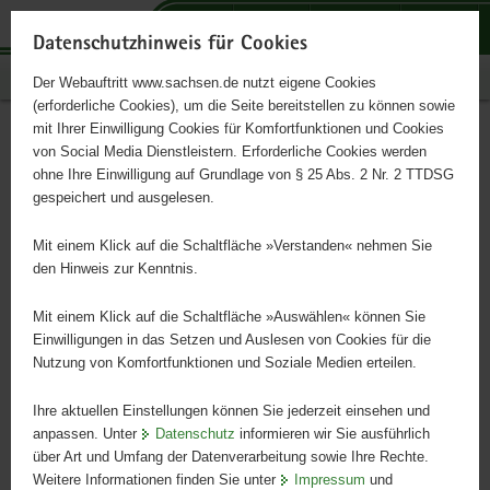
P
P
P
H
S
o
o
o
a
e
Datenschutzhinweis für Cookies
r
r
r
u
r
Publikationen
Der Webauftritt www.sachsen.de nutzt eigene Cookies
t
t
t
p
v
(erforderliche Cookies), um die Seite bereitstellen zu können sowie
a
a
a
t
i
mit Ihrer Einwilligung Cookies für Komfortfunktionen und Cookies
l
l
l
i
c
Sächsisches Archivblatt Heft
Hauptinhalt
von Social Media Dienstleistern. Erforderliche Cookies werden
ü
n
t
n
e
ohne Ihre Einwilligung auf Grundlage von § 25 Abs. 2 Nr. 2 TTDSG
2/2002
b
a
h
h
gespeichert und ausgelesen.
e
v
e
a
r
i
m
l
Mit einem Klick auf die Schaltfläche »Verstanden« nehmen Sie
Mitteilungen der Sächsischen Archivverwaltung
g
g
e
t
den Hinweis zur Kenntnis.
r
a
n
e
t
Mit einem Klick auf die Schaltfläche »Auswählen« können Sie
i
i
Einwilligungen in das Setzen und Auslesen von Cookies für die
Nutzung von Komfortfunktionen und Soziale Medien erteilen.
f
o
e
n
Ihre aktuellen Einstellungen können Sie jederzeit einsehen und
n
anpassen. Unter
Datenschutz
informieren wir Sie ausführlich
d
über Art und Umfang der Datenverarbeitung sowie Ihre Rechte.
e
Weitere Informationen finden Sie unter
Impressum
und
N