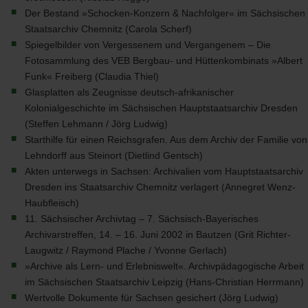
Der Bestand »Schocken-Konzern & Nachfolger« im Sächsischen
Staatsarchiv Chemnitz (Carola Scherf)
Spiegelbilder von Vergessenem und Vergangenem – Die
Fotosammlung des
VEB
Bergbau- und Hüttenkombinats »Albert
Funk« Freiberg (Claudia Thiel)
Glasplatten als Zeugnisse deutsch-afrikanischer
Kolonialgeschichte im Sächsischen Hauptstaatsarchiv Dresden
(Steffen Lehmann / Jörg Ludwig)
Starthilfe für einen Reichsgrafen. Aus dem Archiv der Familie von
Lehndorff aus Steinort (Dietlind Gentsch)
Akten unterwegs in Sachsen: Archivalien vom Hauptstaatsarchiv
Dresden ins Staatsarchiv Chemnitz verlagert (Annegret Wenz-
Haubfleisch)
11. Sächsischer Archivtag – 7. Sächsisch-Bayerisches
Archivarstreffen, 14. – 16. Juni 2002 in Bautzen (Grit Richter-
Laugwitz / Raymond Plache / Yvonne Gerlach)
»Archive als Lern- und Erlebniswelt«. Archivpädagogische Arbeit
im Sächsischen Staatsarchiv Leipzig (Hans-Christian Herrmann)
Wertvolle Dokumente für Sachsen gesichert (Jörg Ludwig)