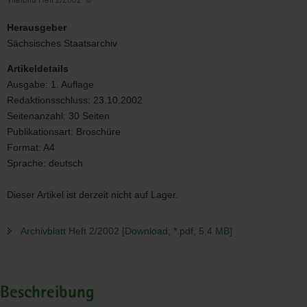
Titelbild
Heft
Herausgeber
2/2002
Sächsisches Staatsarchiv
Artikeldetails
Ausgabe:
1. Auflage
Redaktionsschluss:
23.10.2002
Seitenanzahl:
30 Seiten
Publikationsart:
Broschüre
Format:
A4
Sprache:
deutsch
Dieser Artikel ist derzeit nicht auf Lager.
Archivblatt Heft 2/2002 [Download; *.pdf, 5,4 MB]
Beschreibung