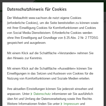
P
P
P
H
S
o
o
o
a
e
Datenschutzhinweis für Cookies
r
r
r
u
r
Publikationen
Der Webauftritt www.sachsen.de nutzt eigene Cookies
t
t
t
p
v
(erforderliche Cookies), um die Seite bereitstellen zu können sowie
a
a
a
t
i
mit Ihrer Einwilligung Cookies für Komfortfunktionen und Cookies
l
l
l
i
c
Sächsisches Archivblatt Heft
Hauptinhalt
von Social Media Dienstleistern. Erforderliche Cookies werden
ü
n
t
n
e
ohne Ihre Einwilligung auf Grundlage von § 25 Abs. 2 Nr. 2 TTDSG
1/2013
b
a
h
h
gespeichert und ausgelesen.
e
v
e
a
r
i
m
l
Mit einem Klick auf die Schaltfläche »Verstanden« nehmen Sie
g
g
e
t
den Hinweis zur Kenntnis.
r
a
n
e
t
Mit einem Klick auf die Schaltfläche »Auswählen« können Sie
i
i
Einwilligungen in das Setzen und Auslesen von Cookies für die
Nutzung von Komfortfunktionen und Soziale Medien erteilen.
f
o
e
n
Ihre aktuellen Einstellungen können Sie jederzeit einsehen und
n
anpassen. Unter
Datenschutz
informieren wir Sie ausführlich
d
über Art und Umfang der Datenverarbeitung sowie Ihre Rechte.
e
Weitere Informationen finden Sie unter
Impressum
und
N